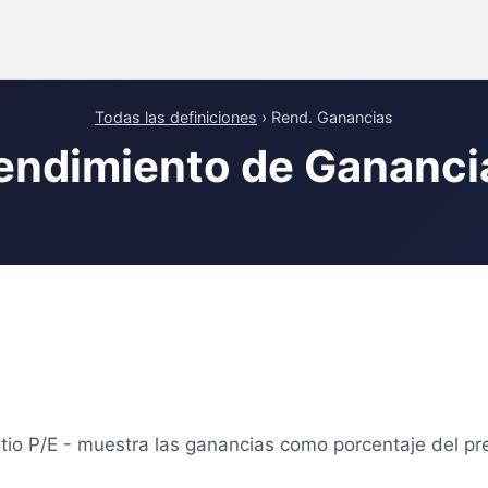
Todas las definiciones
› Rend. Ganancias
endimiento de Gananci
atio P/E - muestra las ganancias como porcentaje del pr