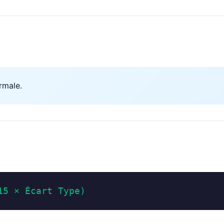
rmale.
15 × Écart Type)