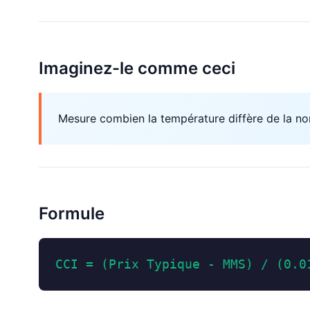
Imaginez-le comme ceci
Mesure combien la température diffère de la no
Formule
CCI = (Prix Typique - MMS) / (0.0