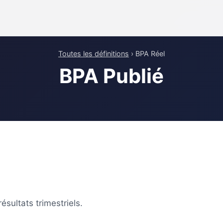
Toutes les définitions
› BPA Réel
BPA Publié
ésultats trimestriels.