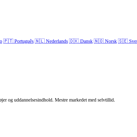
no
🇵🇹
Português
🇳🇱
Nederlands
🇩🇰
Dansk
🇳🇴
Norsk
🇸🇪
Sve
øjer og uddannelsesindhold. Mestre markedet med selvtillid.