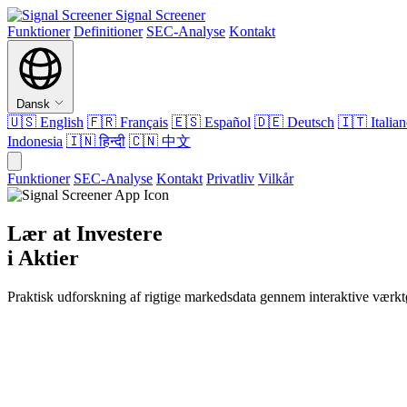
Signal Screener
Funktioner
Definitioner
SEC-Analyse
Kontakt
Dansk
🇺🇸
English
🇫🇷
Français
🇪🇸
Español
🇩🇪
Deutsch
🇮🇹
Italia
Indonesia
🇮🇳
हिन्दी
🇨🇳
中文
Funktioner
SEC-Analyse
Kontakt
Privatliv
Vilkår
Lær at Investere
i Aktier
Praktisk udforskning af rigtige markedsdata gennem interaktive værkt