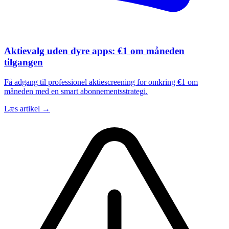
Aktievalg uden dyre apps: €1 om måneden
tilgangen
Få adgang til professionel aktiescreening for omkring €1 om
måneden med en smart abonnementsstrategi.
Læs artikel →