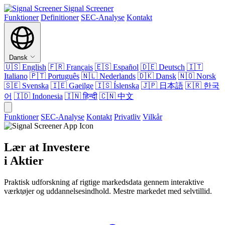
Signal Screener
Funktioner
Definitioner
SEC-Analyse
Kontakt
Dansk
🇺🇸
English
🇫🇷
Français
🇪🇸
Español
🇩🇪
Deutsch
🇮🇹
Italiano
🇵🇹
Português
🇳🇱
Nederlands
🇩🇰
Dansk
🇳🇴
Norsk
🇸🇪
Svenska
🇮🇪
Gaeilge
🇮🇸
Íslenska
🇯🇵
日本語
🇰🇷
한국
어
🇮🇩
Indonesia
🇮🇳
हिन्दी
🇨🇳
中文
Funktioner
SEC-Analyse
Kontakt
Privatliv
Vilkår
Lær at Investere
i Aktier
Praktisk udforskning af rigtige markedsdata gennem interaktive
værktøjer og uddannelsesindhold. Mestre markedet med selvtillid.