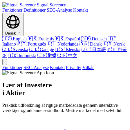
Signal Screener
Funktioner
Definitioner
SEC-Analyse
Kontakt
Dansk
🇺🇸
English
🇫🇷
Français
🇪🇸
Español
🇩🇪
Deutsch
🇮🇹
Italiano
🇵🇹
Português
🇳🇱
Nederlands
🇩🇰
Dansk
🇳🇴
Norsk
🇸🇪
Svenska
🇮🇪
Gaeilge
🇮🇸
Íslenska
🇯🇵
日本語
🇰🇷
한국
어
🇮🇩
Indonesia
🇮🇳
हिन्दी
🇨🇳
中文
Funktioner
SEC-Analyse
Kontakt
Privatliv
Vilkår
Lær at Investere
i Aktier
Praktisk udforskning af rigtige markedsdata gennem interaktive
værktøjer og uddannelsesindhold. Mestre markedet med selvtillid.