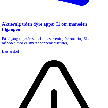
Aktievalg uden dyre apps: €1 om måneden
tilgangen
Få adgang til professionel aktiescreening for omkring €1 om
måneden med en smart abonnementsstrategi.
Læs artikel →