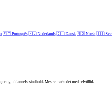
no
🇵🇹
Português
🇳🇱
Nederlands
🇩🇰
Dansk
🇳🇴
Norsk
🇸🇪
Sve
øjer og uddannelsesindhold. Mestre markedet med selvtillid.