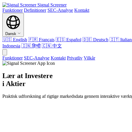
Signal Screener
Funktioner
Definitioner
SEC-Analyse
Kontakt
Dansk
🇺🇸
English
🇫🇷
Français
🇪🇸
Español
🇩🇪
Deutsch
🇮🇹
Italia
Indonesia
🇮🇳
हिन्दी
🇨🇳
中文
Funktioner
SEC-Analyse
Kontakt
Privatliv
Vilkår
Lær at Investere
i Aktier
Praktisk udforskning af rigtige markedsdata gennem interaktive værkt