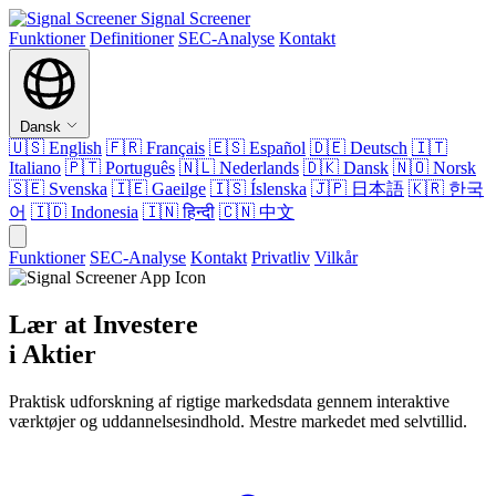
Signal Screener
Funktioner
Definitioner
SEC-Analyse
Kontakt
Dansk
🇺🇸
English
🇫🇷
Français
🇪🇸
Español
🇩🇪
Deutsch
🇮🇹
Italiano
🇵🇹
Português
🇳🇱
Nederlands
🇩🇰
Dansk
🇳🇴
Norsk
🇸🇪
Svenska
🇮🇪
Gaeilge
🇮🇸
Íslenska
🇯🇵
日本語
🇰🇷
한국
어
🇮🇩
Indonesia
🇮🇳
हिन्दी
🇨🇳
中文
Funktioner
SEC-Analyse
Kontakt
Privatliv
Vilkår
Lær at Investere
i Aktier
Praktisk udforskning af rigtige markedsdata gennem interaktive
værktøjer og uddannelsesindhold. Mestre markedet med selvtillid.