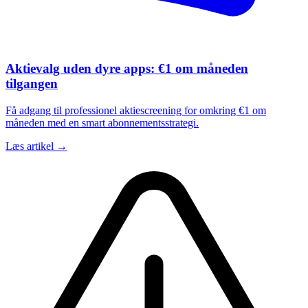
Aktievalg uden dyre apps: €1 om måneden
tilgangen
Få adgang til professionel aktiescreening for omkring €1 om
måneden med en smart abonnementsstrategi.
Læs artikel →