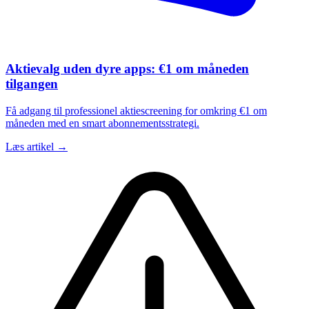
Aktievalg uden dyre apps: €1 om måneden
tilgangen
Få adgang til professionel aktiescreening for omkring €1 om
måneden med en smart abonnementsstrategi.
Læs artikel →