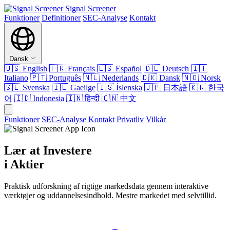
Signal Screener
Funktioner
Definitioner
SEC-Analyse
Kontakt
Dansk
🇺🇸
English
🇫🇷
Français
🇪🇸
Español
🇩🇪
Deutsch
🇮🇹
Italiano
🇵🇹
Português
🇳🇱
Nederlands
🇩🇰
Dansk
🇳🇴
Norsk
🇸🇪
Svenska
🇮🇪
Gaeilge
🇮🇸
Íslenska
🇯🇵
日本語
🇰🇷
한국
어
🇮🇩
Indonesia
🇮🇳
हिन्दी
🇨🇳
中文
Funktioner
SEC-Analyse
Kontakt
Privatliv
Vilkår
Lær at Investere
i Aktier
Praktisk udforskning af rigtige markedsdata gennem interaktive
værktøjer og uddannelsesindhold. Mestre markedet med selvtillid.