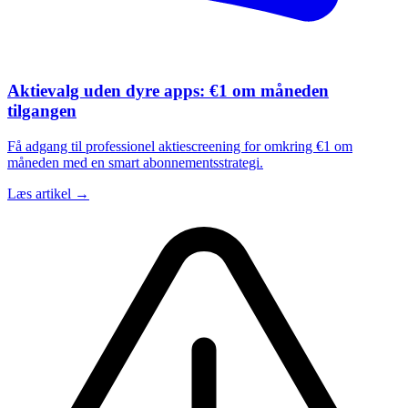
Aktievalg uden dyre apps: €1 om måneden
tilgangen
Få adgang til professionel aktiescreening for omkring €1 om
måneden med en smart abonnementsstrategi.
Læs artikel →