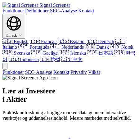
Signal Screener
Funktioner
Definitioner
SEC-Analyse
Kontakt
Dansk
🇺🇸
English
🇫🇷
Français
🇪🇸
Español
🇩🇪
Deutsch
🇮🇹
Italiano
🇵🇹
Português
🇳🇱
Nederlands
🇩🇰
Dansk
🇳🇴
Norsk
🇸🇪
Svenska
🇮🇪
Gaeilge
🇮🇸
Íslenska
🇯🇵
日本語
🇰🇷
한국
어
🇮🇩
Indonesia
🇮🇳
हिन्दी
🇨🇳
中文
Funktioner
SEC-Analyse
Kontakt
Privatliv
Vilkår
Lær at Investere
i Aktier
Praktisk udforskning af rigtige markedsdata gennem interaktive
værktøjer og uddannelsesindhold. Mestre markedet med selvtillid.