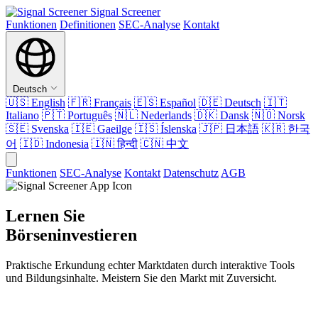
Signal Screener
Funktionen
Definitionen
SEC-Analyse
Kontakt
Deutsch
🇺🇸
English
🇫🇷
Français
🇪🇸
Español
🇩🇪
Deutsch
🇮🇹
Italiano
🇵🇹
Português
🇳🇱
Nederlands
🇩🇰
Dansk
🇳🇴
Norsk
🇸🇪
Svenska
🇮🇪
Gaeilge
🇮🇸
Íslenska
🇯🇵
日本語
🇰🇷
한국
어
🇮🇩
Indonesia
🇮🇳
हिन्दी
🇨🇳
中文
Funktionen
SEC-Analyse
Kontakt
Datenschutz
AGB
Lernen Sie
Börseninvestieren
Praktische Erkundung echter Marktdaten durch interaktive Tools
und Bildungsinhalte. Meistern Sie den Markt mit Zuversicht.