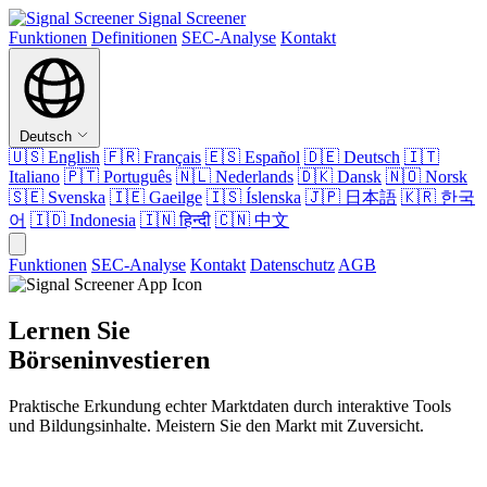
Signal Screener
Funktionen
Definitionen
SEC-Analyse
Kontakt
Deutsch
🇺🇸
English
🇫🇷
Français
🇪🇸
Español
🇩🇪
Deutsch
🇮🇹
Italiano
🇵🇹
Português
🇳🇱
Nederlands
🇩🇰
Dansk
🇳🇴
Norsk
🇸🇪
Svenska
🇮🇪
Gaeilge
🇮🇸
Íslenska
🇯🇵
日本語
🇰🇷
한국
어
🇮🇩
Indonesia
🇮🇳
हिन्दी
🇨🇳
中文
Funktionen
SEC-Analyse
Kontakt
Datenschutz
AGB
Lernen Sie
Börseninvestieren
Praktische Erkundung echter Marktdaten durch interaktive Tools
und Bildungsinhalte. Meistern Sie den Markt mit Zuversicht.