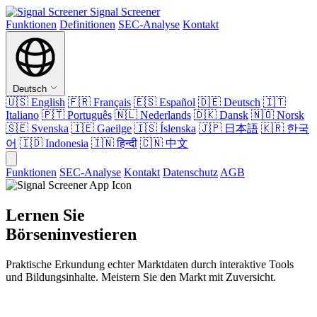
Signal Screener
Funktionen
Definitionen
SEC-Analyse
Kontakt
Deutsch
🇺🇸
English
🇫🇷
Français
🇪🇸
Español
🇩🇪
Deutsch
🇮🇹
Italiano
🇵🇹
Português
🇳🇱
Nederlands
🇩🇰
Dansk
🇳🇴
Norsk
🇸🇪
Svenska
🇮🇪
Gaeilge
🇮🇸
Íslenska
🇯🇵
日本語
🇰🇷
한국
어
🇮🇩
Indonesia
🇮🇳
हिन्दी
🇨🇳
中文
Funktionen
SEC-Analyse
Kontakt
Datenschutz
AGB
Lernen Sie
Börseninvestieren
Praktische Erkundung echter Marktdaten durch interaktive Tools
und Bildungsinhalte. Meistern Sie den Markt mit Zuversicht.