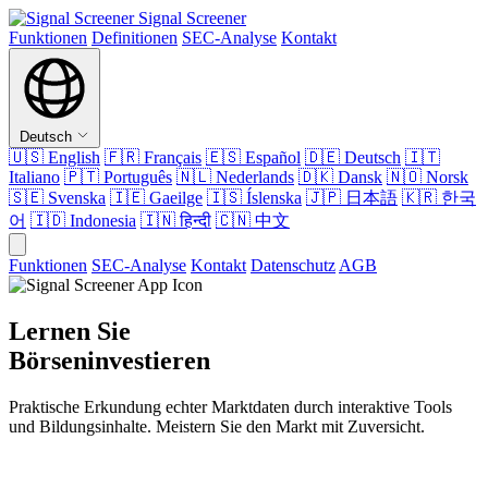
Signal Screener
Funktionen
Definitionen
SEC-Analyse
Kontakt
Deutsch
🇺🇸
English
🇫🇷
Français
🇪🇸
Español
🇩🇪
Deutsch
🇮🇹
Italiano
🇵🇹
Português
🇳🇱
Nederlands
🇩🇰
Dansk
🇳🇴
Norsk
🇸🇪
Svenska
🇮🇪
Gaeilge
🇮🇸
Íslenska
🇯🇵
日本語
🇰🇷
한국
어
🇮🇩
Indonesia
🇮🇳
हिन्दी
🇨🇳
中文
Funktionen
SEC-Analyse
Kontakt
Datenschutz
AGB
Lernen Sie
Börseninvestieren
Praktische Erkundung echter Marktdaten durch interaktive Tools
und Bildungsinhalte. Meistern Sie den Markt mit Zuversicht.