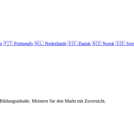
no
🇵🇹
Português
🇳🇱
Nederlands
🇩🇰
Dansk
🇳🇴
Norsk
🇸🇪
Sve
Bildungsinhalte. Meistern Sie den Markt mit Zuversicht.