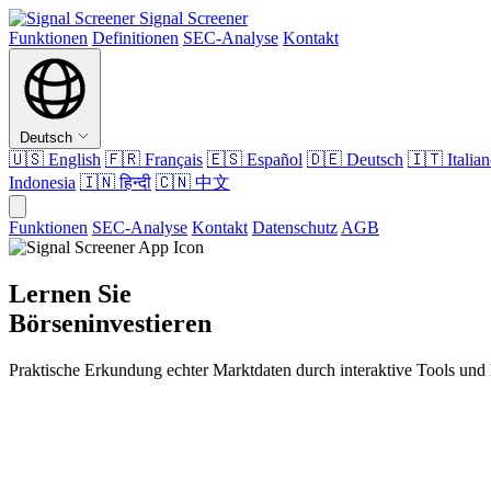
Signal Screener
Funktionen
Definitionen
SEC-Analyse
Kontakt
Deutsch
🇺🇸
English
🇫🇷
Français
🇪🇸
Español
🇩🇪
Deutsch
🇮🇹
Italia
Indonesia
🇮🇳
हिन्दी
🇨🇳
中文
Funktionen
SEC-Analyse
Kontakt
Datenschutz
AGB
Lernen Sie
Börseninvestieren
Praktische Erkundung echter Marktdaten durch interaktive Tools und 