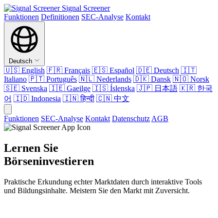
Signal Screener
Funktionen
Definitionen
SEC-Analyse
Kontakt
Deutsch
🇺🇸
English
🇫🇷
Français
🇪🇸
Español
🇩🇪
Deutsch
🇮🇹
Italiano
🇵🇹
Português
🇳🇱
Nederlands
🇩🇰
Dansk
🇳🇴
Norsk
🇸🇪
Svenska
🇮🇪
Gaeilge
🇮🇸
Íslenska
🇯🇵
日本語
🇰🇷
한국
어
🇮🇩
Indonesia
🇮🇳
हिन्दी
🇨🇳
中文
Funktionen
SEC-Analyse
Kontakt
Datenschutz
AGB
Lernen Sie
Börseninvestieren
Praktische Erkundung echter Marktdaten durch interaktive Tools
und Bildungsinhalte. Meistern Sie den Markt mit Zuversicht.