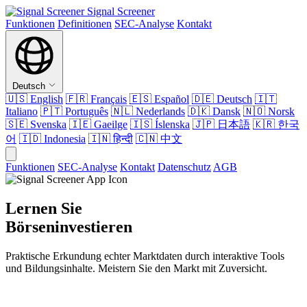
Signal Screener
Funktionen
Definitionen
SEC-Analyse
Kontakt
Deutsch
🇺🇸
English
🇫🇷
Français
🇪🇸
Español
🇩🇪
Deutsch
🇮🇹
Italiano
🇵🇹
Português
🇳🇱
Nederlands
🇩🇰
Dansk
🇳🇴
Norsk
🇸🇪
Svenska
🇮🇪
Gaeilge
🇮🇸
Íslenska
🇯🇵
日本語
🇰🇷
한국
어
🇮🇩
Indonesia
🇮🇳
हिन्दी
🇨🇳
中文
Funktionen
SEC-Analyse
Kontakt
Datenschutz
AGB
Lernen Sie
Börseninvestieren
Praktische Erkundung echter Marktdaten durch interaktive Tools
und Bildungsinhalte. Meistern Sie den Markt mit Zuversicht.