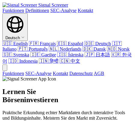
Signal Screener
Funktionen
Definitionen
SEC-Analyse
Kontakt
Deutsch
🇺🇸
English
🇫🇷
Français
🇪🇸
Español
🇩🇪
Deutsch
🇮🇹
Italiano
🇵🇹
Português
🇳🇱
Nederlands
🇩🇰
Dansk
🇳🇴
Norsk
🇸🇪
Svenska
🇮🇪
Gaeilge
🇮🇸
Íslenska
🇯🇵
日本語
🇰🇷
한국
어
🇮🇩
Indonesia
🇮🇳
हिन्दी
🇨🇳
中文
Funktionen
SEC-Analyse
Kontakt
Datenschutz
AGB
Lernen Sie
Börseninvestieren
Praktische Erkundung echter Marktdaten durch interaktive Tools
und Bildungsinhalte. Meistern Sie den Markt mit Zuversicht.