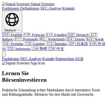
Signal Screener
Funktionen
Definitionen
SEC-Analyse
Kontakt
Deutsch
🇺🇸
English
🇫🇷
Français
🇪🇸
Español
🇩🇪
Deutsch
🇮🇹
Italiano
🇵🇹
Português
🇳🇱
Nederlands
🇩🇰
Dansk
🇳🇴
Norsk
🇸🇪
Svenska
🇮🇪
Gaeilge
🇮🇸
Íslenska
🇯🇵
日本語
🇰🇷
한국
어
🇮🇩
Indonesia
🇮🇳
हिन्दी
🇨🇳
中文
Funktionen
SEC-Analyse
Kontakt
Datenschutz
AGB
Lernen Sie
Börseninvestieren
Praktische Erkundung echter Marktdaten durch interaktive Tools
und Bildungsinhalte. Meistern Sie den Markt mit Zuversicht.