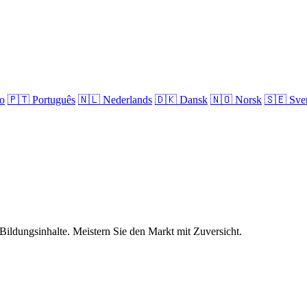
no
🇵🇹
Português
🇳🇱
Nederlands
🇩🇰
Dansk
🇳🇴
Norsk
🇸🇪
Sve
Bildungsinhalte. Meistern Sie den Markt mit Zuversicht.