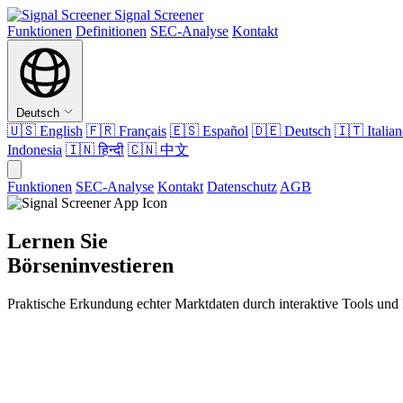
Signal Screener
Funktionen
Definitionen
SEC-Analyse
Kontakt
Deutsch
🇺🇸
English
🇫🇷
Français
🇪🇸
Español
🇩🇪
Deutsch
🇮🇹
Italia
Indonesia
🇮🇳
हिन्दी
🇨🇳
中文
Funktionen
SEC-Analyse
Kontakt
Datenschutz
AGB
Lernen Sie
Börseninvestieren
Praktische Erkundung echter Marktdaten durch interaktive Tools und 