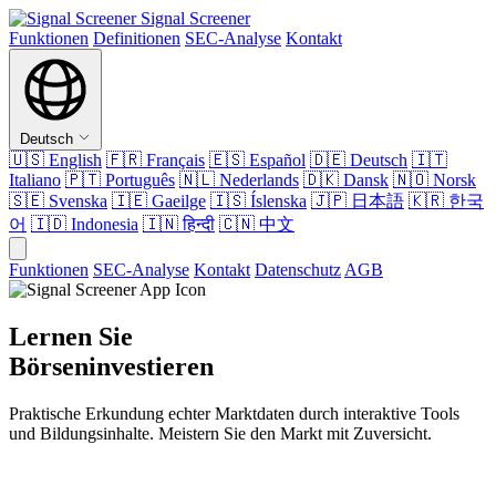
Signal Screener
Funktionen
Definitionen
SEC-Analyse
Kontakt
Deutsch
🇺🇸
English
🇫🇷
Français
🇪🇸
Español
🇩🇪
Deutsch
🇮🇹
Italiano
🇵🇹
Português
🇳🇱
Nederlands
🇩🇰
Dansk
🇳🇴
Norsk
🇸🇪
Svenska
🇮🇪
Gaeilge
🇮🇸
Íslenska
🇯🇵
日本語
🇰🇷
한국
어
🇮🇩
Indonesia
🇮🇳
हिन्दी
🇨🇳
中文
Funktionen
SEC-Analyse
Kontakt
Datenschutz
AGB
Lernen Sie
Börseninvestieren
Praktische Erkundung echter Marktdaten durch interaktive Tools
und Bildungsinhalte. Meistern Sie den Markt mit Zuversicht.