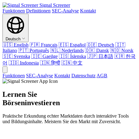
Signal Screener
Funktionen
Definitionen
SEC-Analyse
Kontakt
Deutsch
🇺🇸
English
🇫🇷
Français
🇪🇸
Español
🇩🇪
Deutsch
🇮🇹
Italiano
🇵🇹
Português
🇳🇱
Nederlands
🇩🇰
Dansk
🇳🇴
Norsk
🇸🇪
Svenska
🇮🇪
Gaeilge
🇮🇸
Íslenska
🇯🇵
日本語
🇰🇷
한국
어
🇮🇩
Indonesia
🇮🇳
हिन्दी
🇨🇳
中文
Funktionen
SEC-Analyse
Kontakt
Datenschutz
AGB
Lernen Sie
Börseninvestieren
Praktische Erkundung echter Marktdaten durch interaktive Tools
und Bildungsinhalte. Meistern Sie den Markt mit Zuversicht.