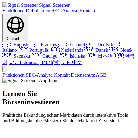
Signal Screener
Funktionen
Definitionen
SEC-Analyse
Kontakt
Deutsch
🇺🇸
English
🇫🇷
Français
🇪🇸
Español
🇩🇪
Deutsch
🇮🇹
Italiano
🇵🇹
Português
🇳🇱
Nederlands
🇩🇰
Dansk
🇳🇴
Norsk
🇸🇪
Svenska
🇮🇪
Gaeilge
🇮🇸
Íslenska
🇯🇵
日本語
🇰🇷
한국
어
🇮🇩
Indonesia
🇮🇳
हिन्दी
🇨🇳
中文
Funktionen
SEC-Analyse
Kontakt
Datenschutz
AGB
Lernen Sie
Börseninvestieren
Praktische Erkundung echter Marktdaten durch interaktive Tools
und Bildungsinhalte. Meistern Sie den Markt mit Zuversicht.