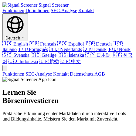
Signal Screener
Funktionen
Definitionen
SEC-Analyse
Kontakt
Deutsch
🇺🇸
English
🇫🇷
Français
🇪🇸
Español
🇩🇪
Deutsch
🇮🇹
Italiano
🇵🇹
Português
🇳🇱
Nederlands
🇩🇰
Dansk
🇳🇴
Norsk
🇸🇪
Svenska
🇮🇪
Gaeilge
🇮🇸
Íslenska
🇯🇵
日本語
🇰🇷
한국
어
🇮🇩
Indonesia
🇮🇳
हिन्दी
🇨🇳
中文
Funktionen
SEC-Analyse
Kontakt
Datenschutz
AGB
Lernen Sie
Börseninvestieren
Praktische Erkundung echter Marktdaten durch interaktive Tools
und Bildungsinhalte. Meistern Sie den Markt mit Zuversicht.