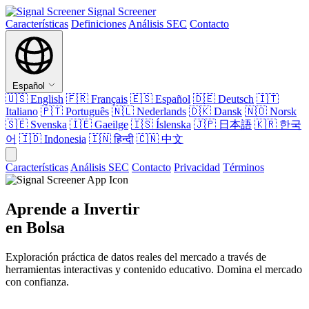
Signal Screener
Características
Definiciones
Análisis SEC
Contacto
Español
🇺🇸
English
🇫🇷
Français
🇪🇸
Español
🇩🇪
Deutsch
🇮🇹
Italiano
🇵🇹
Português
🇳🇱
Nederlands
🇩🇰
Dansk
🇳🇴
Norsk
🇸🇪
Svenska
🇮🇪
Gaeilge
🇮🇸
Íslenska
🇯🇵
日本語
🇰🇷
한국
어
🇮🇩
Indonesia
🇮🇳
हिन्दी
🇨🇳
中文
Características
Análisis SEC
Contacto
Privacidad
Términos
Aprende a Invertir
en Bolsa
Exploración práctica de datos reales del mercado a través de
herramientas interactivas y contenido educativo. Domina el mercado
con confianza.