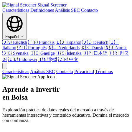
Signal Screener
Características
Definiciones
Análisis SEC
Contacto
Español
🇺🇸
English
🇫🇷
Français
🇪🇸
Español
🇩🇪
Deutsch
🇮🇹
Italiano
🇵🇹
Português
🇳🇱
Nederlands
🇩🇰
Dansk
🇳🇴
Norsk
🇸🇪
Svenska
🇮🇪
Gaeilge
🇮🇸
Íslenska
🇯🇵
日本語
🇰🇷
한국
어
🇮🇩
Indonesia
🇮🇳
हिन्दी
🇨🇳
中文
Características
Análisis SEC
Contacto
Privacidad
Términos
Aprende a Invertir
en Bolsa
Exploración práctica de datos reales del mercado a través de
herramientas interactivas y contenido educativo. Domina el mercado
con confianza.