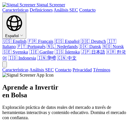
Signal Screener
Características
Definiciones
Análisis SEC
Contacto
Español
🇺🇸
English
🇫🇷
Français
🇪🇸
Español
🇩🇪
Deutsch
🇮🇹
Italiano
🇵🇹
Português
🇳🇱
Nederlands
🇩🇰
Dansk
🇳🇴
Norsk
🇸🇪
Svenska
🇮🇪
Gaeilge
🇮🇸
Íslenska
🇯🇵
日本語
🇰🇷
한국
어
🇮🇩
Indonesia
🇮🇳
हिन्दी
🇨🇳
中文
Características
Análisis SEC
Contacto
Privacidad
Términos
Aprende a Invertir
en Bolsa
Exploración práctica de datos reales del mercado a través de
herramientas interactivas y contenido educativo. Domina el mercado
con confianza.