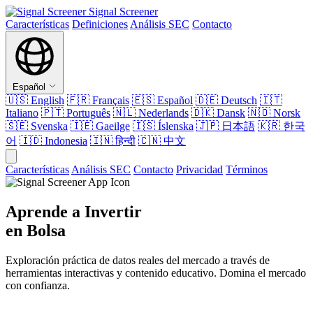
Signal Screener
Características
Definiciones
Análisis SEC
Contacto
Español
🇺🇸
English
🇫🇷
Français
🇪🇸
Español
🇩🇪
Deutsch
🇮🇹
Italiano
🇵🇹
Português
🇳🇱
Nederlands
🇩🇰
Dansk
🇳🇴
Norsk
🇸🇪
Svenska
🇮🇪
Gaeilge
🇮🇸
Íslenska
🇯🇵
日本語
🇰🇷
한국
어
🇮🇩
Indonesia
🇮🇳
हिन्दी
🇨🇳
中文
Características
Análisis SEC
Contacto
Privacidad
Términos
Aprende a Invertir
en Bolsa
Exploración práctica de datos reales del mercado a través de
herramientas interactivas y contenido educativo. Domina el mercado
con confianza.