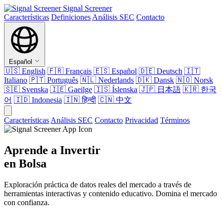
Signal Screener
Características
Definiciones
Análisis SEC
Contacto
Español
🇺🇸
English
🇫🇷
Français
🇪🇸
Español
🇩🇪
Deutsch
🇮🇹
Italiano
🇵🇹
Português
🇳🇱
Nederlands
🇩🇰
Dansk
🇳🇴
Norsk
🇸🇪
Svenska
🇮🇪
Gaeilge
🇮🇸
Íslenska
🇯🇵
日本語
🇰🇷
한국
어
🇮🇩
Indonesia
🇮🇳
हिन्दी
🇨🇳
中文
Características
Análisis SEC
Contacto
Privacidad
Términos
Aprende a Invertir
en Bolsa
Exploración práctica de datos reales del mercado a través de
herramientas interactivas y contenido educativo. Domina el mercado
con confianza.