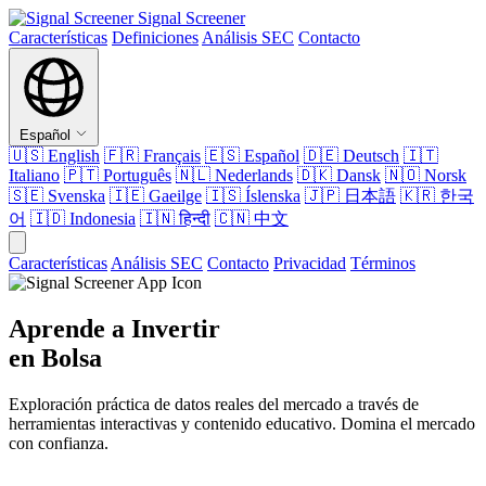
Signal Screener
Características
Definiciones
Análisis SEC
Contacto
Español
🇺🇸
English
🇫🇷
Français
🇪🇸
Español
🇩🇪
Deutsch
🇮🇹
Italiano
🇵🇹
Português
🇳🇱
Nederlands
🇩🇰
Dansk
🇳🇴
Norsk
🇸🇪
Svenska
🇮🇪
Gaeilge
🇮🇸
Íslenska
🇯🇵
日本語
🇰🇷
한국
어
🇮🇩
Indonesia
🇮🇳
हिन्दी
🇨🇳
中文
Características
Análisis SEC
Contacto
Privacidad
Términos
Aprende a Invertir
en Bolsa
Exploración práctica de datos reales del mercado a través de
herramientas interactivas y contenido educativo. Domina el mercado
con confianza.