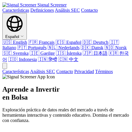
Signal Screener
Características
Definiciones
Análisis SEC
Contacto
Español
🇺🇸
English
🇫🇷
Français
🇪🇸
Español
🇩🇪
Deutsch
🇮🇹
Italiano
🇵🇹
Português
🇳🇱
Nederlands
🇩🇰
Dansk
🇳🇴
Norsk
🇸🇪
Svenska
🇮🇪
Gaeilge
🇮🇸
Íslenska
🇯🇵
日本語
🇰🇷
한국
어
🇮🇩
Indonesia
🇮🇳
हिन्दी
🇨🇳
中文
Características
Análisis SEC
Contacto
Privacidad
Términos
Aprende a Invertir
en Bolsa
Exploración práctica de datos reales del mercado a través de
herramientas interactivas y contenido educativo. Domina el mercado
con confianza.