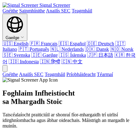
Signal Screener
Gnéithe
Sainmhínithe
Anailís SEC
Teagmháil
Gaeilge
🇺🇸
English
🇫🇷
Français
🇪🇸
Español
🇩🇪
Deutsch
🇮🇹
Italiano
🇵🇹
Português
🇳🇱
Nederlands
🇩🇰
Dansk
🇳🇴
Norsk
🇸🇪
Svenska
🇮🇪
Gaeilge
🇮🇸
Íslenska
🇯🇵
日本語
🇰🇷
한국
어
🇮🇩
Indonesia
🇮🇳
हिन्दी
🇨🇳
中文
Gnéithe
Anailís SEC
Teagmháil
Príobháideacht
Téarmaí
Foghlaim Infheistíocht
sa Mhargadh Stoic
Taiscéalaíocht praiticiúil ar shonraí fíor-mhargaidh trí uirlisí
idirghníomhacha agus ábhar oideachais. Máistrigh an margadh le
muinín.