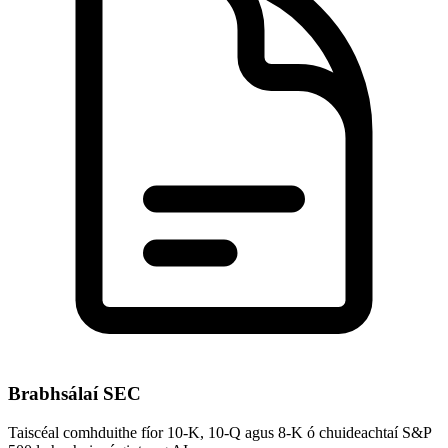
Brabhsálaí SEC
Taiscéal comhduithe fíor 10-K, 10-Q agus 8-K ó chuideachtaí S&P