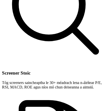
Screener Stoic
Tóg screeners saincheaptha le 30+ méadrach lena n-áirítear P/E,
RSI, MACD, ROE agus níos mó chun deiseanna a aimsiú.