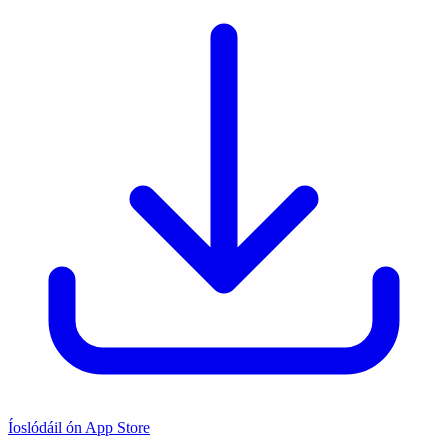
Íoslódáil ón App Store