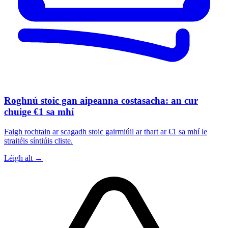
Roghnú stoic gan aipeanna costasacha: an cur
chuige €1 sa mhí
Faigh rochtain ar scagadh stoic gairmiúil ar thart ar €1 sa mhí le
straitéis síntiúis cliste.
Léigh alt →