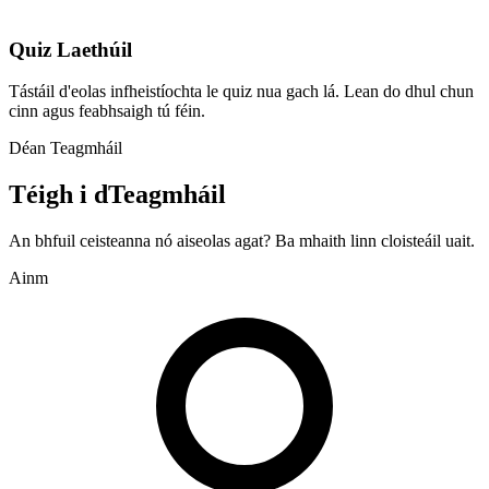
Quiz Laethúil
Tástáil d'eolas infheistíochta le quiz nua gach lá. Lean do dhul chun
cinn agus feabhsaigh tú féin.
Déan Teagmháil
Téigh i dTeagmháil
An bhfuil ceisteanna nó aiseolas agat? Ba mhaith linn cloisteáil uait.
Ainm