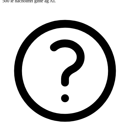
500 le hachoimrí ginte ag AI.