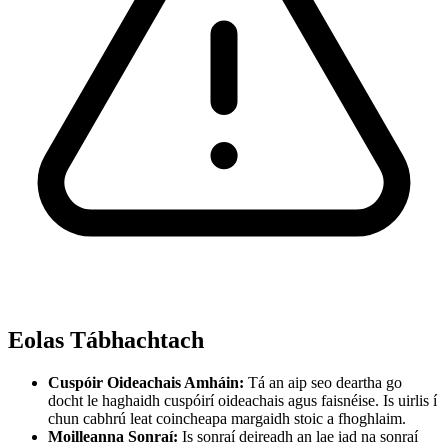
Eolas Tábhachtach
Cuspóir Oideachais Amháin:
Tá an aip seo deartha go
docht le haghaidh cuspóirí oideachais agus faisnéise. Is uirlis í
chun cabhrú leat coincheapa margaidh stoic a fhoghlaim.
Moilleanna Sonraí:
Is sonraí deireadh an lae iad na sonraí