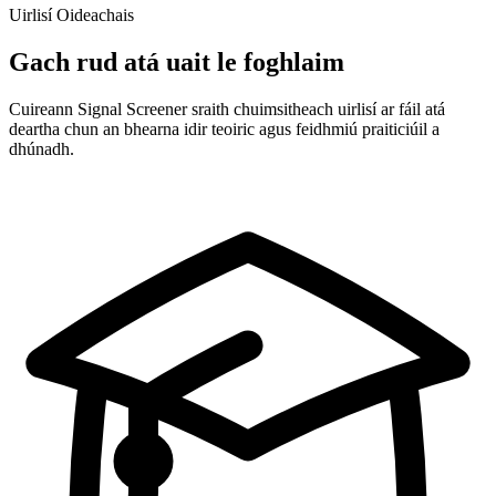
Uirlisí Oideachais
Gach rud atá uait le foghlaim
Cuireann Signal Screener sraith chuimsitheach uirlisí ar fáil atá
deartha chun an bhearna idir teoiric agus feidhmiú praiticiúil a
dhúnadh.