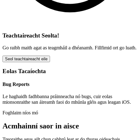
Teachtaireacht Seolta!
Go raibh maith agat as teagmháil a dhéanamh. Fillfimid ort go luath.
Seol teachtaireacht eile
Eolas Tacaíochta
Bug Reports
Le haghaidh fadhbanna práinneacha nó bugs, cuir eolas
mionsonraithe san áireamh faoi do mhúnla gléis agus leagan iOS.
Foghlaim níos mó
Acmhainní saor in aisce
Treoraithe agus ailt chun cabhrú leat ar do thuras oideachais