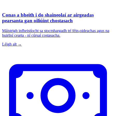
Conas a bheith i do shaineolaí ar airgeadas
pearsanta gan oiliúint chostasach
Máistrigh infheistíocht sa stocmhargadh trí féin-oideachas agus na
huirlisí cearta - ní cúrsaí costasacha.
Léigh alt →