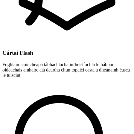
Cártaí Flash
Foghlaim coincheapa tábhachtacha infheistíochta le hábhar
oideachais amhairc atá deartha chun topaicí casta a dhéanamh éasca
le tuiscint.