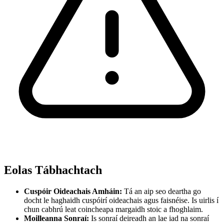
Eolas Tábhachtach
Cuspóir Oideachais Amháin:
Tá an aip seo deartha go
docht le haghaidh cuspóirí oideachais agus faisnéise. Is uirlis í
chun cabhrú leat coincheapa margaidh stoic a fhoghlaim.
Moilleanna Sonraí:
Is sonraí deireadh an lae iad na sonraí