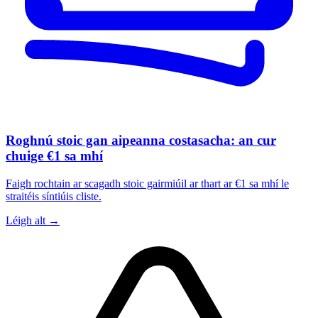
Roghnú stoic gan aipeanna costasacha: an cur
chuige €1 sa mhí
Faigh rochtain ar scagadh stoic gairmiúil ar thart ar €1 sa mhí le
straitéis síntiúis cliste.
Léigh alt →