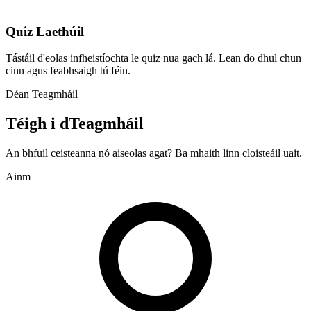
Quiz Laethúil
Tástáil d'eolas infheistíochta le quiz nua gach lá. Lean do dhul chun
cinn agus feabhsaigh tú féin.
Déan Teagmháil
Téigh i dTeagmháil
An bhfuil ceisteanna nó aiseolas agat? Ba mhaith linn cloisteáil uait.
Ainm