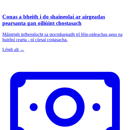
Conas a bheith i do shaineolaí ar airgeadas
pearsanta gan oiliúint chostasach
Máistrigh infheistíocht sa stocmhargadh trí féin-oideachas agus na
huirlisí cearta - ní cúrsaí costasacha.
Léigh alt →