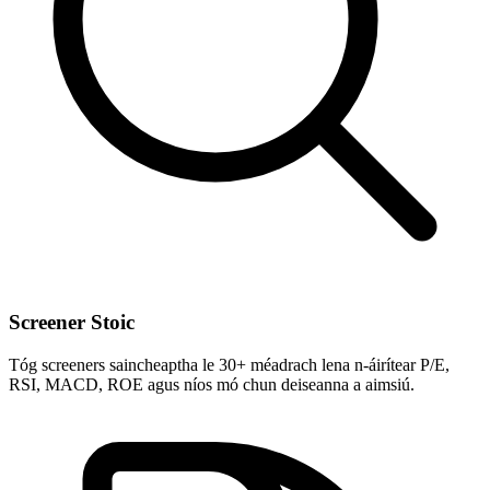
Screener Stoic
Tóg screeners saincheaptha le 30+ méadrach lena n-áirítear P/E,
RSI, MACD, ROE agus níos mó chun deiseanna a aimsiú.