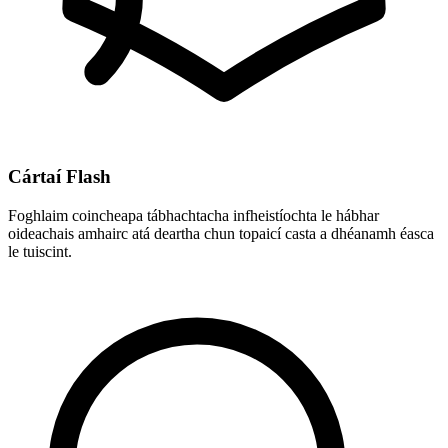
Cártaí Flash
Foghlaim coincheapa tábhachtacha infheistíochta le hábhar
oideachais amhairc atá deartha chun topaicí casta a dhéanamh éasca
le tuiscint.