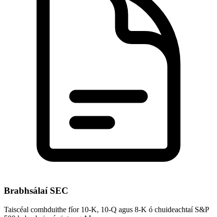
Brabhsálaí SEC
Taiscéal comhduithe fíor 10-K, 10-Q agus 8-K ó chuideachtaí S&P