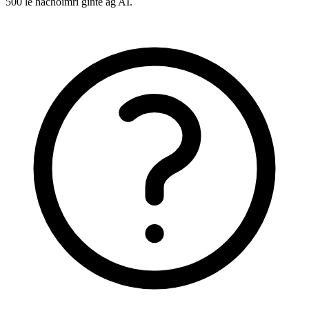
500 le hachoimrí ginte ag AI.