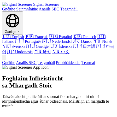
Signal Screener
Gnéithe
Sainmhínithe
Anailís SEC
Teagmháil
Gaeilge
🇺🇸
English
🇫🇷
Français
🇪🇸
Español
🇩🇪
Deutsch
🇮🇹
Italiano
🇵🇹
Português
🇳🇱
Nederlands
🇩🇰
Dansk
🇳🇴
Norsk
🇸🇪
Svenska
🇮🇪
Gaeilge
🇮🇸
Íslenska
🇯🇵
日本語
🇰🇷
한국
어
🇮🇩
Indonesia
🇮🇳
हिन्दी
🇨🇳
中文
Gnéithe
Anailís SEC
Teagmháil
Príobháideacht
Téarmaí
Foghlaim Infheistíocht
sa Mhargadh Stoic
Taiscéalaíocht praiticiúil ar shonraí fíor-mhargaidh trí uirlisí
idirghníomhacha agus ábhar oideachais. Máistrigh an margadh le
muinín.