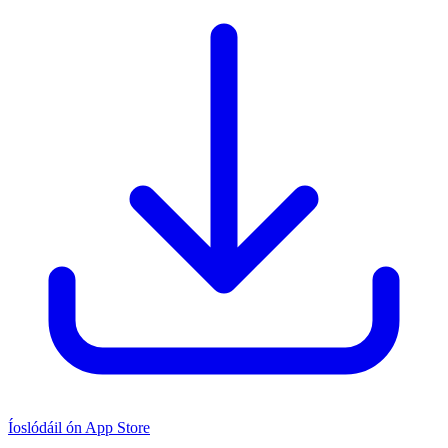
Íoslódáil ón App Store