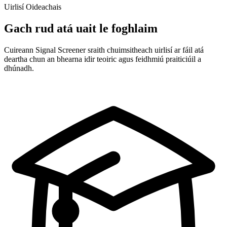
Uirlisí Oideachais
Gach rud atá uait le foghlaim
Cuireann Signal Screener sraith chuimsitheach uirlisí ar fáil atá
deartha chun an bhearna idir teoiric agus feidhmiú praiticiúil a
dhúnadh.