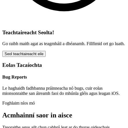
Teachtaireacht Seolta!
Go raibh maith agat as teagmháil a dhéanamh. Fillfimid ort go luath.
Seol teachtaireacht eile
Eolas Tacaíochta
Bug Reports
Le haghaidh fadhbanna práinneacha nó bugs, cuir eolas
mionsonraithe san áireamh faoi do mhúnla gléis agus leagan iOS.
Foghlaim níos mó
Acmhainní saor in aisce
Treoraithe agus ailt chun cabhrú leat ar do thuras oideachais