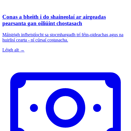
Conas a bheith i do shaineolaí ar airgeadas
pearsanta gan oiliúint chostasach
Máistrigh infheistíocht sa stocmhargadh trí féin-oideachas agus na
huirlisí cearta - ní cúrsaí costasacha.
Léigh alt →