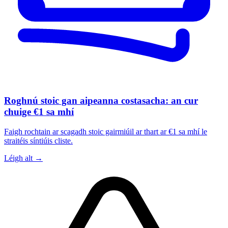
Roghnú stoic gan aipeanna costasacha: an cur
chuige €1 sa mhí
Faigh rochtain ar scagadh stoic gairmiúil ar thart ar €1 sa mhí le
straitéis síntiúis cliste.
Léigh alt →