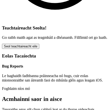
Teachtaireacht Seolta!
Go raibh maith agat as teagmháil a dhéanamh. Fillfimid ort go luath.
Seol teachtaireacht eile
Eolas Tacaíochta
Bug Reports
Le haghaidh fadhbanna práinneacha nó bugs, cuir eolas
mionsonraithe san áireamh faoi do mhúnla gléis agus leagan iOS.
Foghlaim níos mó
Acmhainní saor in aisce
Treoraithe agus ailt chun cabhrú leat ar do thuras oideachais