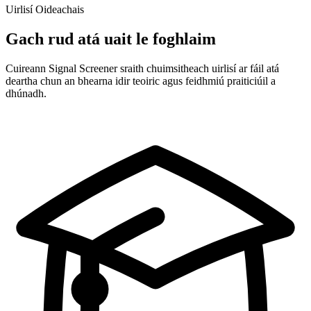
Uirlisí Oideachais
Gach rud atá uait le foghlaim
Cuireann Signal Screener sraith chuimsitheach uirlisí ar fáil atá
deartha chun an bhearna idir teoiric agus feidhmiú praiticiúil a
dhúnadh.