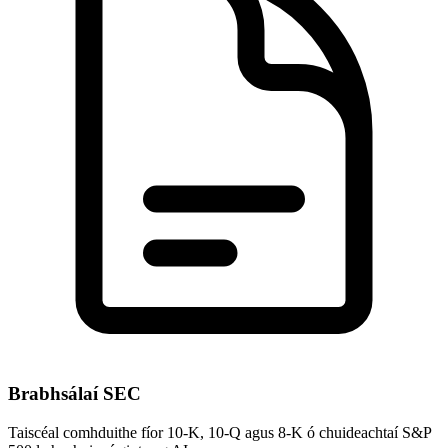
Brabhsálaí SEC
Taiscéal comhduithe fíor 10-K, 10-Q agus 8-K ó chuideachtaí S&P