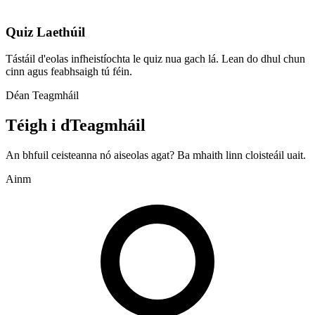
Quiz Laethúil
Tástáil d'eolas infheistíochta le quiz nua gach lá. Lean do dhul chun
cinn agus feabhsaigh tú féin.
Déan Teagmháil
Téigh i dTeagmháil
An bhfuil ceisteanna nó aiseolas agat? Ba mhaith linn cloisteáil uait.
Ainm