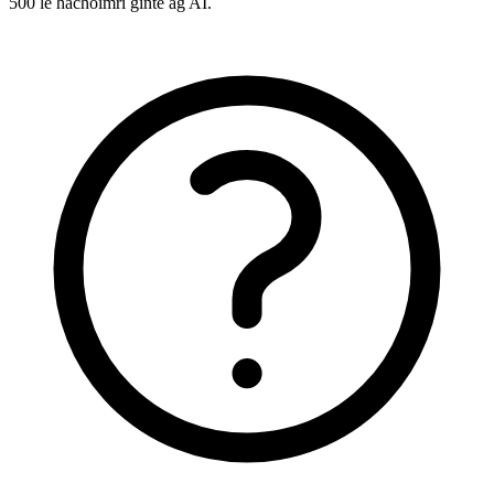
500 le hachoimrí ginte ag AI.