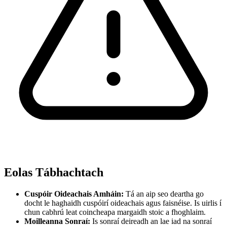
Eolas Tábhachtach
Cuspóir Oideachais Amháin:
Tá an aip seo deartha go
docht le haghaidh cuspóirí oideachais agus faisnéise. Is uirlis í
chun cabhrú leat coincheapa margaidh stoic a fhoghlaim.
Moilleanna Sonraí:
Is sonraí deireadh an lae iad na sonraí