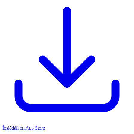
Íoslódáil ón App Store