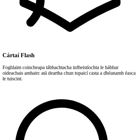
Cártaí Flash
Foghlaim coincheapa tábhachtacha infheistíochta le hábhar
oideachais amhairc atá deartha chun topaicí casta a dhéanamh éasca
le tuiscint.