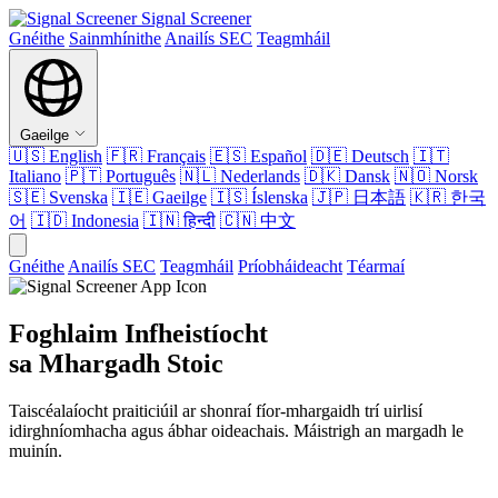
Signal Screener
Gnéithe
Sainmhínithe
Anailís SEC
Teagmháil
Gaeilge
🇺🇸
English
🇫🇷
Français
🇪🇸
Español
🇩🇪
Deutsch
🇮🇹
Italiano
🇵🇹
Português
🇳🇱
Nederlands
🇩🇰
Dansk
🇳🇴
Norsk
🇸🇪
Svenska
🇮🇪
Gaeilge
🇮🇸
Íslenska
🇯🇵
日本語
🇰🇷
한국
어
🇮🇩
Indonesia
🇮🇳
हिन्दी
🇨🇳
中文
Gnéithe
Anailís SEC
Teagmháil
Príobháideacht
Téarmaí
Foghlaim Infheistíocht
sa Mhargadh Stoic
Taiscéalaíocht praiticiúil ar shonraí fíor-mhargaidh trí uirlisí
idirghníomhacha agus ábhar oideachais. Máistrigh an margadh le
muinín.