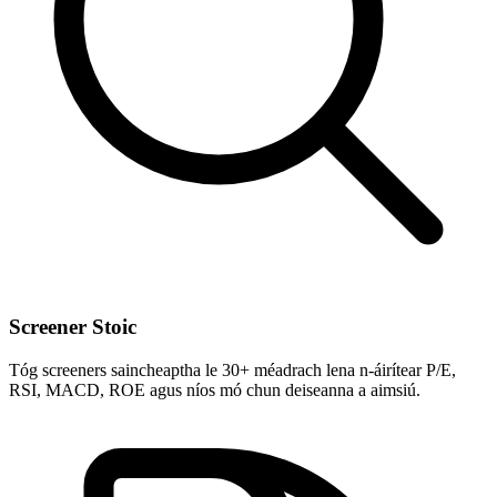
Screener Stoic
Tóg screeners saincheaptha le 30+ méadrach lena n-áirítear P/E,
RSI, MACD, ROE agus níos mó chun deiseanna a aimsiú.