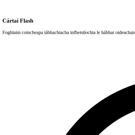
Cártaí Flash
Foghlaim coincheapa tábhachtacha infheistíochta le hábhar oideachais 