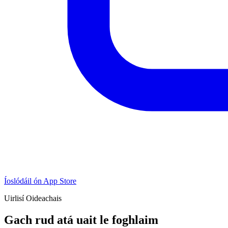
Íoslódáil ón App Store
Uirlisí Oideachais
Gach rud atá uait le foghlaim