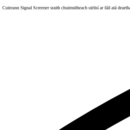
Cuireann Signal Screener sraith chuimsitheach uirlisí ar fáil atá deart