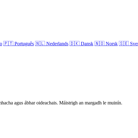
no
🇵🇹
Português
🇳🇱
Nederlands
🇩🇰
Dansk
🇳🇴
Norsk
🇸🇪
Sve
hníomhacha agus ábhar oideachais. Máistrigh an margadh le muinín.