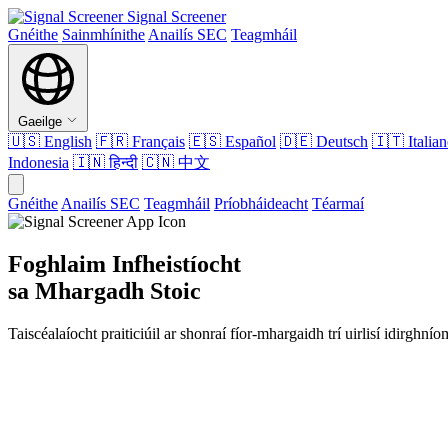
Signal Screener
Gnéithe
Sainmhínithe
Anailís SEC
Teagmháil
Gaeilge
🇺🇸
English
🇫🇷
Français
🇪🇸
Español
🇩🇪
Deutsch
🇮🇹
Italia
Indonesia
🇮🇳
हिन्दी
🇨🇳
中文
Gnéithe
Anailís SEC
Teagmháil
Príobháideacht
Téarmaí
Foghlaim Infheistíocht
sa Mhargadh Stoic
Taiscéalaíocht praiticiúil ar shonraí fíor-mhargaidh trí uirlisí idirg