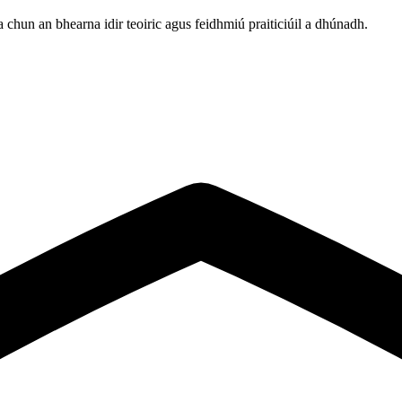
ha chun an bhearna idir teoiric agus feidhmiú praiticiúil a dhúnadh.