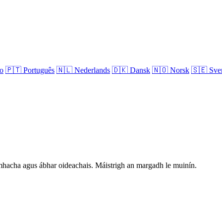
no
🇵🇹
Português
🇳🇱
Nederlands
🇩🇰
Dansk
🇳🇴
Norsk
🇸🇪
Sve
hníomhacha agus ábhar oideachais. Máistrigh an margadh le muinín.