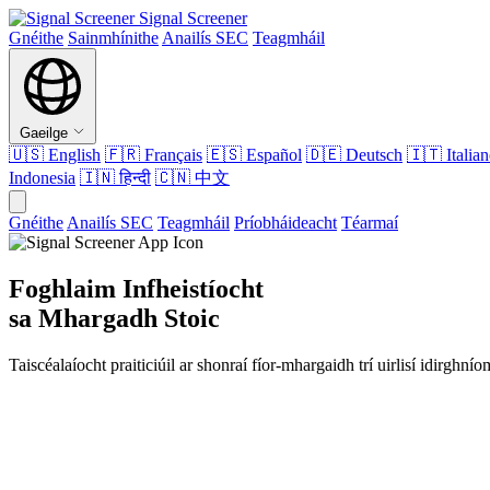
Signal Screener
Gnéithe
Sainmhínithe
Anailís SEC
Teagmháil
Gaeilge
🇺🇸
English
🇫🇷
Français
🇪🇸
Español
🇩🇪
Deutsch
🇮🇹
Italia
Indonesia
🇮🇳
हिन्दी
🇨🇳
中文
Gnéithe
Anailís SEC
Teagmháil
Príobháideacht
Téarmaí
Foghlaim Infheistíocht
sa Mhargadh Stoic
Taiscéalaíocht praiticiúil ar shonraí fíor-mhargaidh trí uirlisí idirg