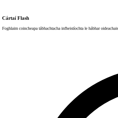
Cártaí Flash
Foghlaim coincheapa tábhachtacha infheistíochta le hábhar oideachais 