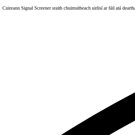
Cuireann Signal Screener sraith chuimsitheach uirlisí ar fáil atá deart