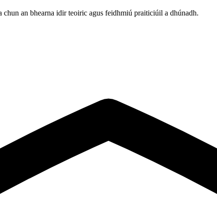
ha chun an bhearna idir teoiric agus feidhmiú praiticiúil a dhúnadh.