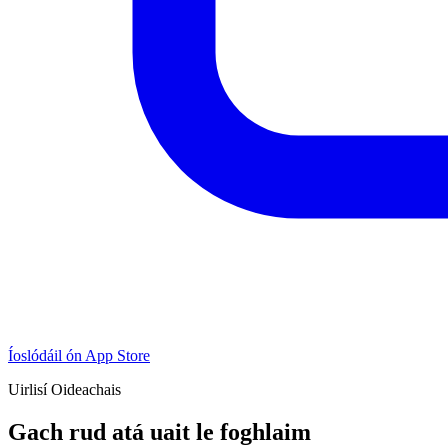
Íoslódáil ón App Store
Uirlisí Oideachais
Gach rud atá uait le foghlaim