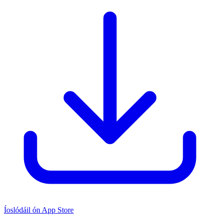
Íoslódáil ón App Store