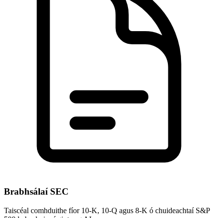
Brabhsálaí SEC
Taiscéal comhduithe fíor 10-K, 10-Q agus 8-K ó chuideachtaí S&P