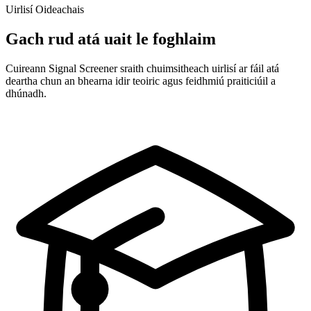
Uirlisí Oideachais
Gach rud atá uait le foghlaim
Cuireann Signal Screener sraith chuimsitheach uirlisí ar fáil atá
deartha chun an bhearna idir teoiric agus feidhmiú praiticiúil a
dhúnadh.