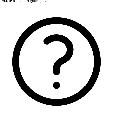
500 le hachoimrí ginte ag AI.