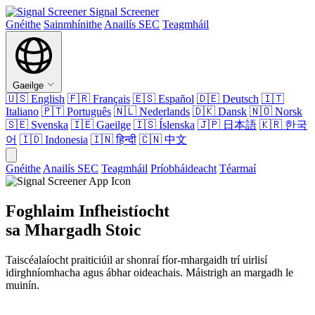
Signal Screener
Gnéithe
Sainmhínithe
Anailís SEC
Teagmháil
Gaeilge
🇺🇸
English
🇫🇷
Français
🇪🇸
Español
🇩🇪
Deutsch
🇮🇹
Italiano
🇵🇹
Português
🇳🇱
Nederlands
🇩🇰
Dansk
🇳🇴
Norsk
🇸🇪
Svenska
🇮🇪
Gaeilge
🇮🇸
Íslenska
🇯🇵
日本語
🇰🇷
한국
어
🇮🇩
Indonesia
🇮🇳
हिन्दी
🇨🇳
中文
Gnéithe
Anailís SEC
Teagmháil
Príobháideacht
Téarmaí
Foghlaim Infheistíocht
sa Mhargadh Stoic
Taiscéalaíocht praiticiúil ar shonraí fíor-mhargaidh trí uirlisí
idirghníomhacha agus ábhar oideachais. Máistrigh an margadh le
muinín.