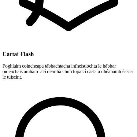
Cártaí Flash
Foghlaim coincheapa tábhachtacha infheistíochta le hábhar
oideachais amhairc atá deartha chun topaicí casta a dhéanamh éasca
le tuiscint.