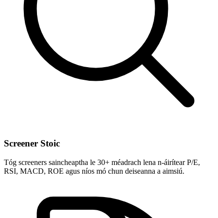
Screener Stoic
Tóg screeners saincheaptha le 30+ méadrach lena n-áirítear P/E,
RSI, MACD, ROE agus níos mó chun deiseanna a aimsiú.