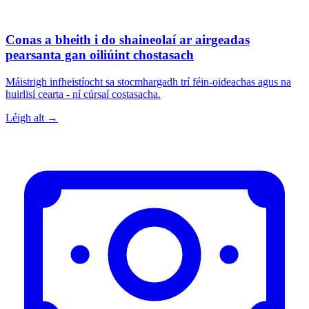
Conas a bheith i do shaineolaí ar airgeadas
pearsanta gan oiliúint chostasach
Máistrigh infheistíocht sa stocmhargadh trí féin-oideachas agus na
huirlisí cearta - ní cúrsaí costasacha.
Léigh alt →