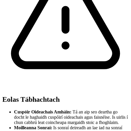
Eolas Tábhachtach
Cuspóir Oideachais Amháin:
Tá an aip seo deartha go
docht le haghaidh cuspóirí oideachais agus faisnéise. Is uirlis í
chun cabhrú leat coincheapa margaidh stoic a fhoghlaim.
Moilleanna Sonraí:
Is sonraí deireadh an lae iad na sonraí