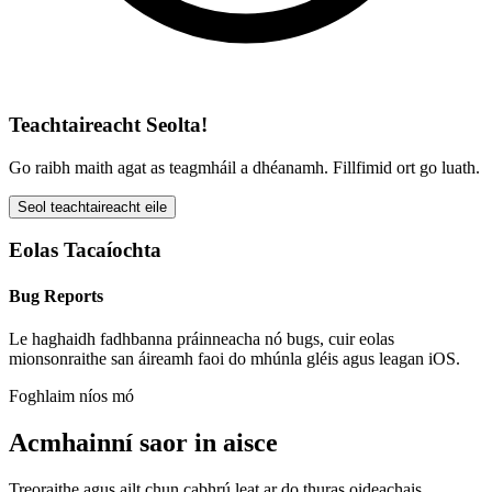
Teachtaireacht Seolta!
Go raibh maith agat as teagmháil a dhéanamh. Fillfimid ort go luath.
Seol teachtaireacht eile
Eolas Tacaíochta
Bug Reports
Le haghaidh fadhbanna práinneacha nó bugs, cuir eolas
mionsonraithe san áireamh faoi do mhúnla gléis agus leagan iOS.
Foghlaim níos mó
Acmhainní saor in aisce
Treoraithe agus ailt chun cabhrú leat ar do thuras oideachais