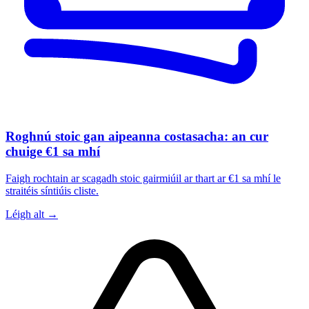
Roghnú stoic gan aipeanna costasacha: an cur
chuige €1 sa mhí
Faigh rochtain ar scagadh stoic gairmiúil ar thart ar €1 sa mhí le
straitéis síntiúis cliste.
Léigh alt →