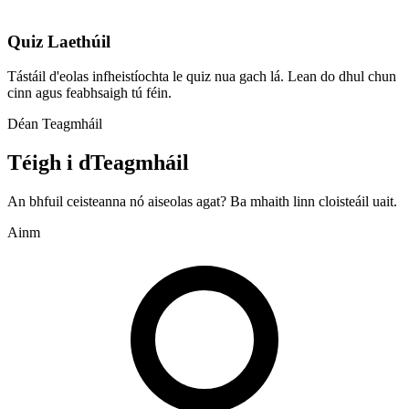
Quiz Laethúil
Tástáil d'eolas infheistíochta le quiz nua gach lá. Lean do dhul chun
cinn agus feabhsaigh tú féin.
Déan Teagmháil
Téigh i dTeagmháil
An bhfuil ceisteanna nó aiseolas agat? Ba mhaith linn cloisteáil uait.
Ainm