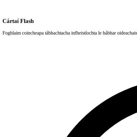
Cártaí Flash
Foghlaim coincheapa tábhachtacha infheistíochta le hábhar oideachais 