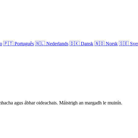
no
🇵🇹
Português
🇳🇱
Nederlands
🇩🇰
Dansk
🇳🇴
Norsk
🇸🇪
Sve
hníomhacha agus ábhar oideachais. Máistrigh an margadh le muinín.