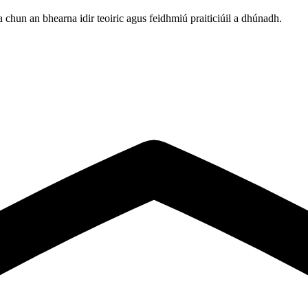
ha chun an bhearna idir teoiric agus feidhmiú praiticiúil a dhúnadh.