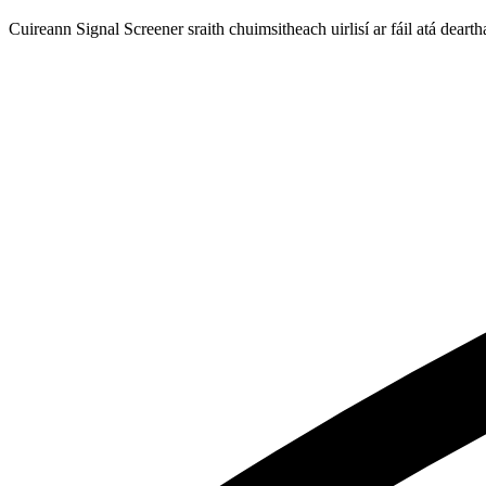
Cuireann Signal Screener sraith chuimsitheach uirlisí ar fáil atá deart