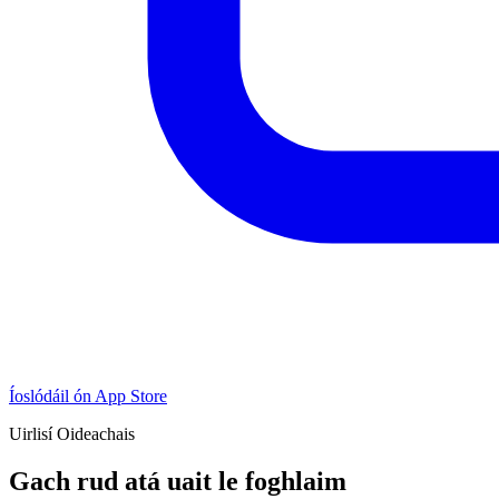
Íoslódáil ón App Store
Uirlisí Oideachais
Gach rud atá uait le foghlaim