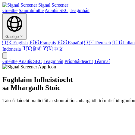
Signal Screener
Gnéithe
Sainmhínithe
Anailís SEC
Teagmháil
Gaeilge
🇺🇸
English
🇫🇷
Français
🇪🇸
Español
🇩🇪
Deutsch
🇮🇹
Italia
Indonesia
🇮🇳
हिन्दी
🇨🇳
中文
Gnéithe
Anailís SEC
Teagmháil
Príobháideacht
Téarmaí
Foghlaim Infheistíocht
sa Mhargadh Stoic
Taiscéalaíocht praiticiúil ar shonraí fíor-mhargaidh trí uirlisí idirg