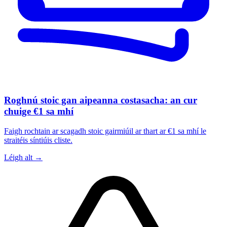
Roghnú stoic gan aipeanna costasacha: an cur
chuige €1 sa mhí
Faigh rochtain ar scagadh stoic gairmiúil ar thart ar €1 sa mhí le
straitéis síntiúis cliste.
Léigh alt →