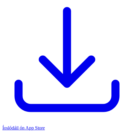
Íoslódáil ón App Store