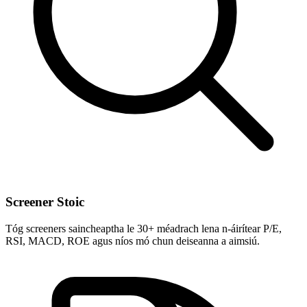
Screener Stoic
Tóg screeners saincheaptha le 30+ méadrach lena n-áirítear P/E,
RSI, MACD, ROE agus níos mó chun deiseanna a aimsiú.