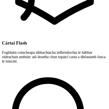
Cártaí Flash
Foghlaim coincheapa tábhachtacha infheistíochta le hábhar
oideachais amhairc atá deartha chun topaicí casta a dhéanamh éasca
le tuiscint.