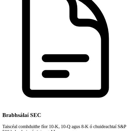
Brabhsálaí SEC
Taiscéal comhduithe fíor 10-K, 10-Q agus 8-K ó chuideachtaí S&P