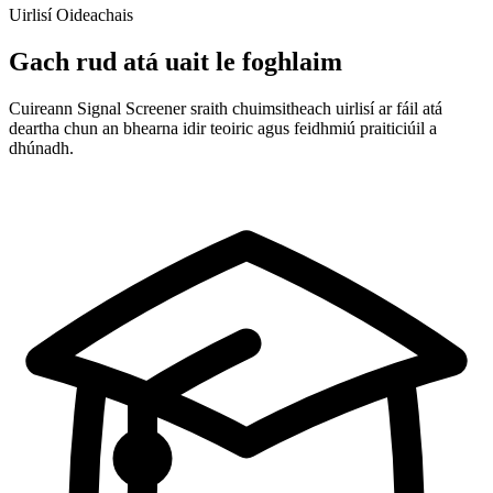
Uirlisí Oideachais
Gach rud atá uait le foghlaim
Cuireann Signal Screener sraith chuimsitheach uirlisí ar fáil atá
deartha chun an bhearna idir teoiric agus feidhmiú praiticiúil a
dhúnadh.