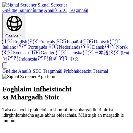
Signal Screener
Gnéithe
Sainmhínithe
Anailís SEC
Teagmháil
Gaeilge
🇺🇸
English
🇫🇷
Français
🇪🇸
Español
🇩🇪
Deutsch
🇮🇹
Italiano
🇵🇹
Português
🇳🇱
Nederlands
🇩🇰
Dansk
🇳🇴
Norsk
🇸🇪
Svenska
🇮🇪
Gaeilge
🇮🇸
Íslenska
🇯🇵
日本語
🇰🇷
한국
어
🇮🇩
Indonesia
🇮🇳
हिन्दी
🇨🇳
中文
Gnéithe
Anailís SEC
Teagmháil
Príobháideacht
Téarmaí
Foghlaim Infheistíocht
sa Mhargadh Stoic
Taiscéalaíocht praiticiúil ar shonraí fíor-mhargaidh trí uirlisí
idirghníomhacha agus ábhar oideachais. Máistrigh an margadh le
muinín.