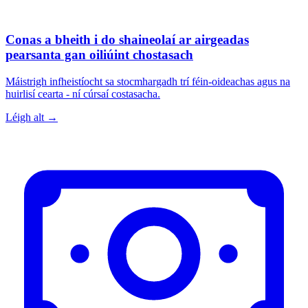
Conas a bheith i do shaineolaí ar airgeadas
pearsanta gan oiliúint chostasach
Máistrigh infheistíocht sa stocmhargadh trí féin-oideachas agus na
huirlisí cearta - ní cúrsaí costasacha.
Léigh alt →