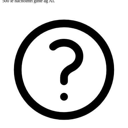
500 le hachoimrí ginte ag AI.