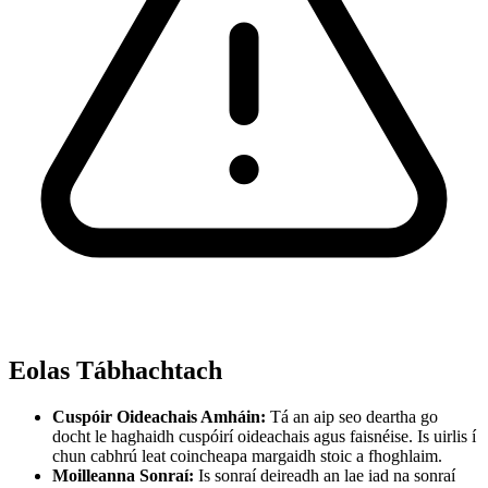
Eolas Tábhachtach
Cuspóir Oideachais Amháin:
Tá an aip seo deartha go
docht le haghaidh cuspóirí oideachais agus faisnéise. Is uirlis í
chun cabhrú leat coincheapa margaidh stoic a fhoghlaim.
Moilleanna Sonraí:
Is sonraí deireadh an lae iad na sonraí