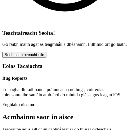
Teachtaireacht Seolta!
Go raibh maith agat as teagmháil a dhéanamh. Fillfimid ort go luath.
Seol teachtaireacht eile
Eolas Tacaíochta
Bug Reports
Le haghaidh fadhbanna práinneacha nó bugs, cuir eolas
mionsonraithe san áireamh faoi do mhúnla gléis agus leagan iOS.
Foghlaim níos mó
Acmhainní saor in aisce
Treoraithe agus ailt chun cabhrú leat ar do thuras oideachais