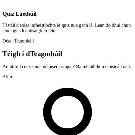
Quiz Laethúil
Tástáil d'eolas infheistíochta le quiz nua gach lá. Lean do dhul chun
cinn agus feabhsaigh tú féin.
Déan Teagmháil
Téigh i dTeagmháil
An bhfuil ceisteanna nó aiseolas agat? Ba mhaith linn cloisteáil uait.
Ainm