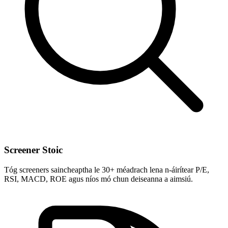
Screener Stoic
Tóg screeners saincheaptha le 30+ méadrach lena n-áirítear P/E,
RSI, MACD, ROE agus níos mó chun deiseanna a aimsiú.