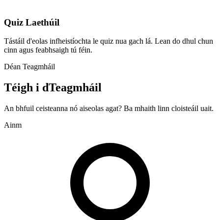
Quiz Laethúil
Tástáil d'eolas infheistíochta le quiz nua gach lá. Lean do dhul chun
cinn agus feabhsaigh tú féin.
Déan Teagmháil
Téigh i dTeagmháil
An bhfuil ceisteanna nó aiseolas agat? Ba mhaith linn cloisteáil uait.
Ainm