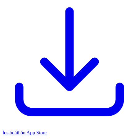
Íoslódáil ón App Store