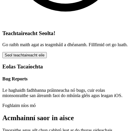
Teachtaireacht Seolta!
Go raibh maith agat as teagmháil a dhéanamh. Fillfimid ort go luath.
Seol teachtaireacht eile
Eolas Tacaíochta
Bug Reports
Le haghaidh fadhbanna práinneacha nó bugs, cuir eolas
mionsonraithe san áireamh faoi do mhúnla gléis agus leagan iOS.
Foghlaim níos mó
Acmhainní saor in aisce
Treoraithe agus ailt chun cabhrú leat ar do thuras oideachais