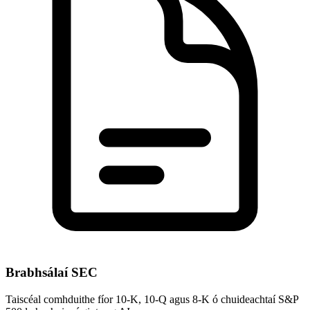
Brabhsálaí SEC
Taiscéal comhduithe fíor 10-K, 10-Q agus 8-K ó chuideachtaí S&P