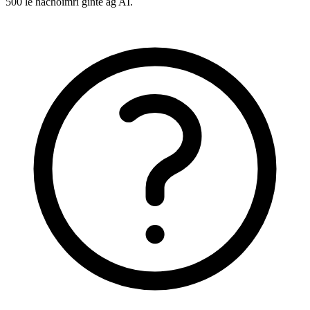
500 le hachoimrí ginte ag AI.