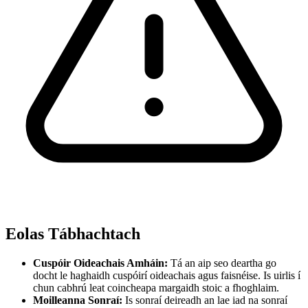
Eolas Tábhachtach
Cuspóir Oideachais Amháin:
Tá an aip seo deartha go
docht le haghaidh cuspóirí oideachais agus faisnéise. Is uirlis í
chun cabhrú leat coincheapa margaidh stoic a fhoghlaim.
Moilleanna Sonraí:
Is sonraí deireadh an lae iad na sonraí