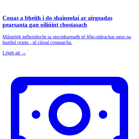
Conas a bheith i do shaineolaí ar airgeadas
pearsanta gan oiliúint chostasach
Máistrigh infheistíocht sa stocmhargadh trí féin-oideachas agus na
huirlisí cearta - ní cúrsaí costasacha.
Léigh alt →