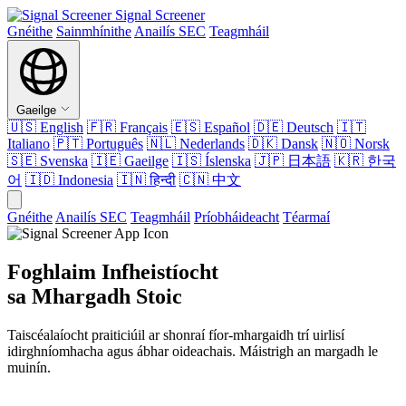
Signal Screener
Gnéithe
Sainmhínithe
Anailís SEC
Teagmháil
Gaeilge
🇺🇸
English
🇫🇷
Français
🇪🇸
Español
🇩🇪
Deutsch
🇮🇹
Italiano
🇵🇹
Português
🇳🇱
Nederlands
🇩🇰
Dansk
🇳🇴
Norsk
🇸🇪
Svenska
🇮🇪
Gaeilge
🇮🇸
Íslenska
🇯🇵
日本語
🇰🇷
한국
어
🇮🇩
Indonesia
🇮🇳
हिन्दी
🇨🇳
中文
Gnéithe
Anailís SEC
Teagmháil
Príobháideacht
Téarmaí
Foghlaim Infheistíocht
sa Mhargadh Stoic
Taiscéalaíocht praiticiúil ar shonraí fíor-mhargaidh trí uirlisí
idirghníomhacha agus ábhar oideachais. Máistrigh an margadh le
muinín.