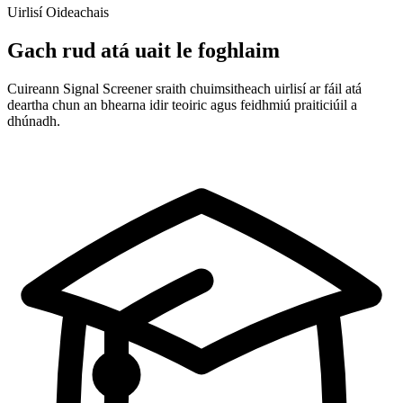
Uirlisí Oideachais
Gach rud atá uait le foghlaim
Cuireann Signal Screener sraith chuimsitheach uirlisí ar fáil atá
deartha chun an bhearna idir teoiric agus feidhmiú praiticiúil a
dhúnadh.