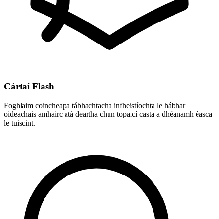
Cártaí Flash
Foghlaim coincheapa tábhachtacha infheistíochta le hábhar
oideachais amhairc atá deartha chun topaicí casta a dhéanamh éasca
le tuiscint.