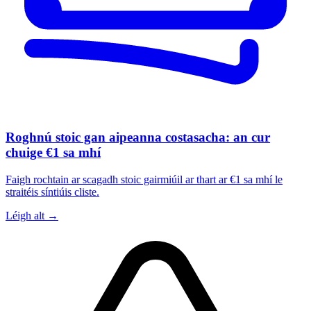
Roghnú stoic gan aipeanna costasacha: an cur
chuige €1 sa mhí
Faigh rochtain ar scagadh stoic gairmiúil ar thart ar €1 sa mhí le
straitéis síntiúis cliste.
Léigh alt →