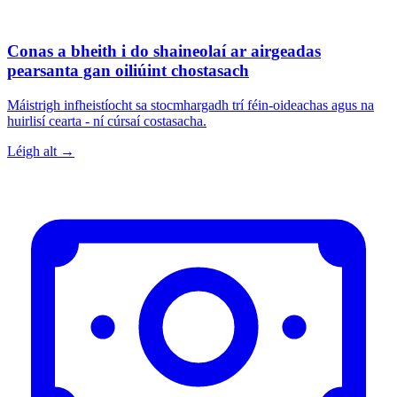
Conas a bheith i do shaineolaí ar airgeadas
pearsanta gan oiliúint chostasach
Máistrigh infheistíocht sa stocmhargadh trí féin-oideachas agus na
huirlisí cearta - ní cúrsaí costasacha.
Léigh alt →