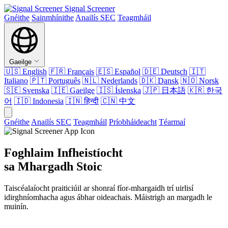
Signal Screener
Gnéithe
Sainmhínithe
Anailís SEC
Teagmháil
Gaeilge
🇺🇸
English
🇫🇷
Français
🇪🇸
Español
🇩🇪
Deutsch
🇮🇹
Italiano
🇵🇹
Português
🇳🇱
Nederlands
🇩🇰
Dansk
🇳🇴
Norsk
🇸🇪
Svenska
🇮🇪
Gaeilge
🇮🇸
Íslenska
🇯🇵
日本語
🇰🇷
한국
어
🇮🇩
Indonesia
🇮🇳
हिन्दी
🇨🇳
中文
Gnéithe
Anailís SEC
Teagmháil
Príobháideacht
Téarmaí
Foghlaim Infheistíocht
sa Mhargadh Stoic
Taiscéalaíocht praiticiúil ar shonraí fíor-mhargaidh trí uirlisí
idirghníomhacha agus ábhar oideachais. Máistrigh an margadh le
muinín.