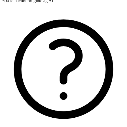
500 le hachoimrí ginte ag AI.