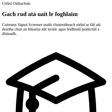
Uirlisí Oideachais
Gach rud atá uait le foghlaim
Cuireann Signal Screener sraith chuimsitheach uirlisí ar fáil atá
deartha chun an bhearna idir teoiric agus feidhmiú praiticiúil a
dhúnadh.