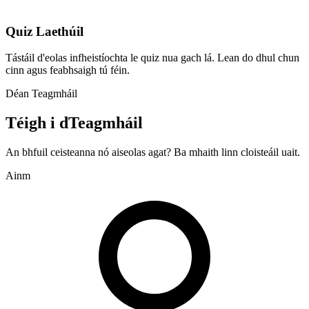
Quiz Laethúil
Tástáil d'eolas infheistíochta le quiz nua gach lá. Lean do dhul chun
cinn agus feabhsaigh tú féin.
Déan Teagmháil
Téigh i dTeagmháil
An bhfuil ceisteanna nó aiseolas agat? Ba mhaith linn cloisteáil uait.
Ainm