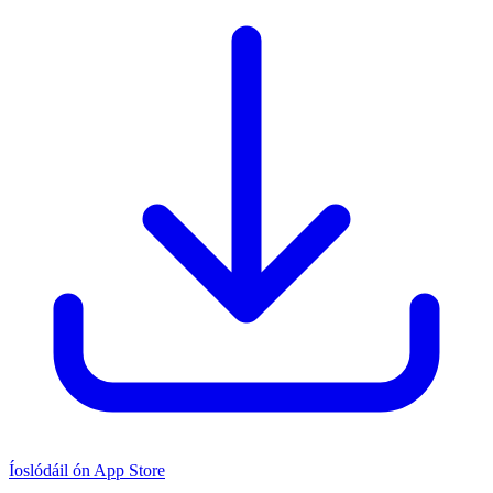
Íoslódáil ón App Store