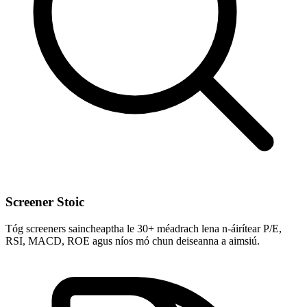
Screener Stoic
Tóg screeners saincheaptha le 30+ méadrach lena n-áirítear P/E,
RSI, MACD, ROE agus níos mó chun deiseanna a aimsiú.