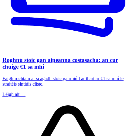
Roghnú stoic gan aipeanna costasacha: an cur
chuige €1 sa mhí
Faigh rochtain ar scagadh stoic gairmiúil ar thart ar €1 sa mhí le
straitéis síntiúis cliste.
Léigh alt →