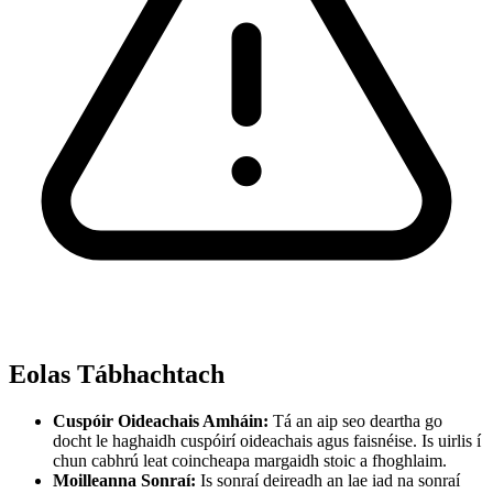
Eolas Tábhachtach
Cuspóir Oideachais Amháin:
Tá an aip seo deartha go
docht le haghaidh cuspóirí oideachais agus faisnéise. Is uirlis í
chun cabhrú leat coincheapa margaidh stoic a fhoghlaim.
Moilleanna Sonraí:
Is sonraí deireadh an lae iad na sonraí