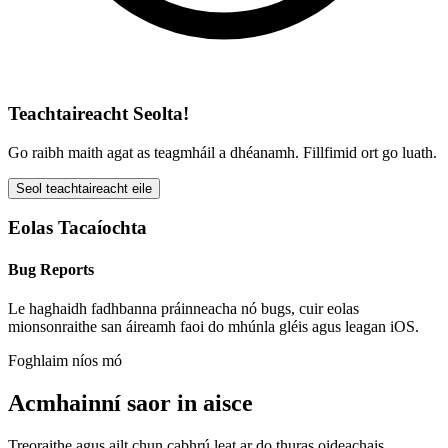
Teachtaireacht Seolta!
Go raibh maith agat as teagmháil a dhéanamh. Fillfimid ort go luath.
Seol teachtaireacht eile
Eolas Tacaíochta
Bug Reports
Le haghaidh fadhbanna práinneacha nó bugs, cuir eolas
mionsonraithe san áireamh faoi do mhúnla gléis agus leagan iOS.
Foghlaim níos mó
Acmhainní saor in aisce
Treoraithe agus ailt chun cabhrú leat ar do thuras oideachais