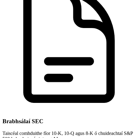
Brabhsálaí SEC
Taiscéal comhduithe fíor 10-K, 10-Q agus 8-K ó chuideachtaí S&P