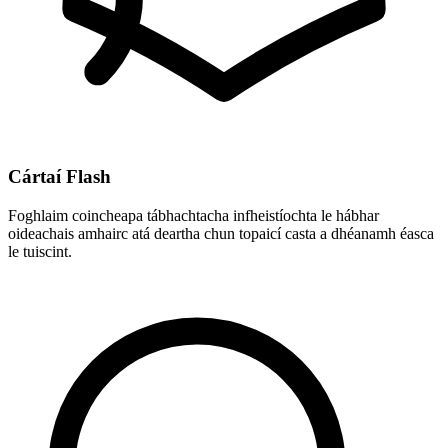
Cártaí Flash
Foghlaim coincheapa tábhachtacha infheistíochta le hábhar
oideachais amhairc atá deartha chun topaicí casta a dhéanamh éasca
le tuiscint.