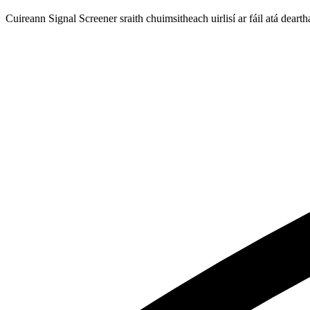
Cuireann Signal Screener sraith chuimsitheach uirlisí ar fáil atá deart