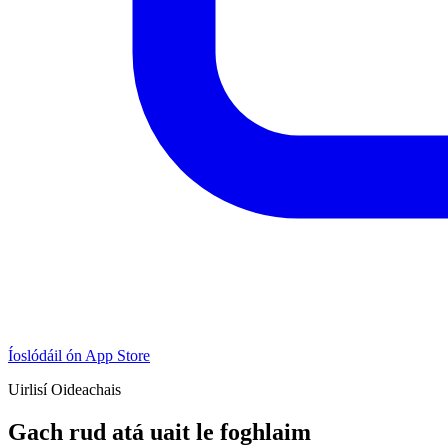
Íoslódáil ón App Store
Uirlisí Oideachais
Gach rud atá uait le foghlaim