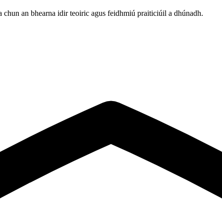
ha chun an bhearna idir teoiric agus feidhmiú praiticiúil a dhúnadh.