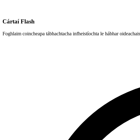
Cártaí Flash
Foghlaim coincheapa tábhachtacha infheistíochta le hábhar oideachais 