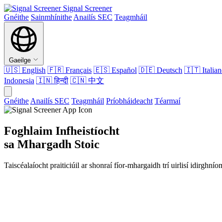
Signal Screener
Gnéithe
Sainmhínithe
Anailís SEC
Teagmháil
Gaeilge
🇺🇸
English
🇫🇷
Français
🇪🇸
Español
🇩🇪
Deutsch
🇮🇹
Italia
Indonesia
🇮🇳
हिन्दी
🇨🇳
中文
Gnéithe
Anailís SEC
Teagmháil
Príobháideacht
Téarmaí
Foghlaim Infheistíocht
sa Mhargadh Stoic
Taiscéalaíocht praiticiúil ar shonraí fíor-mhargaidh trí uirlisí idirg