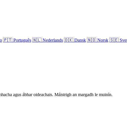
no
🇵🇹
Português
🇳🇱
Nederlands
🇩🇰
Dansk
🇳🇴
Norsk
🇸🇪
Sve
hníomhacha agus ábhar oideachais. Máistrigh an margadh le muinín.