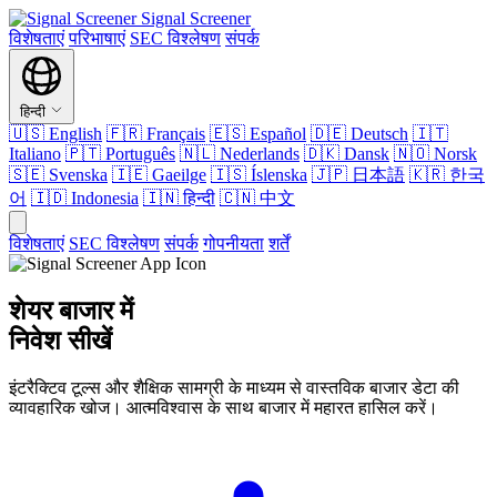
Signal Screener
विशेषताएं
परिभाषाएं
SEC विश्लेषण
संपर्क
हिन्दी
🇺🇸
English
🇫🇷
Français
🇪🇸
Español
🇩🇪
Deutsch
🇮🇹
Italiano
🇵🇹
Português
🇳🇱
Nederlands
🇩🇰
Dansk
🇳🇴
Norsk
🇸🇪
Svenska
🇮🇪
Gaeilge
🇮🇸
Íslenska
🇯🇵
日本語
🇰🇷
한국
어
🇮🇩
Indonesia
🇮🇳
हिन्दी
🇨🇳
中文
विशेषताएं
SEC विश्लेषण
संपर्क
गोपनीयता
शर्तें
शेयर बाजार में
निवेश सीखें
इंटरैक्टिव टूल्स और शैक्षिक सामग्री के माध्यम से वास्तविक बाजार डेटा की
व्यावहारिक खोज। आत्मविश्वास के साथ बाजार में महारत हासिल करें।