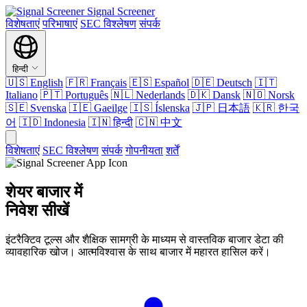
Signal Screener
विशेषताएं
परिभाषाएं
SEC विश्लेषण
संपर्क
हिन्दी
🇺🇸
English
🇫🇷
Français
🇪🇸
Español
🇩🇪
Deutsch
🇮🇹
Italiano
🇵🇹
Português
🇳🇱
Nederlands
🇩🇰
Dansk
🇳🇴
Norsk
🇸🇪
Svenska
🇮🇪
Gaeilge
🇮🇸
Íslenska
🇯🇵
日本語
🇰🇷
한국
어
🇮🇩
Indonesia
🇮🇳
हिन्दी
🇨🇳
中文
विशेषताएं
SEC विश्लेषण
संपर्क
गोपनीयता
शर्तें
शेयर बाजार में
निवेश सीखें
इंटरैक्टिव टूल्स और शैक्षिक सामग्री के माध्यम से वास्तविक बाजार डेटा की
व्यावहारिक खोज। आत्मविश्वास के साथ बाजार में महारत हासिल करें।