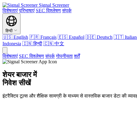
Signal Screener
विशेषताएं
परिभाषाएं
SEC विश्लेषण
संपर्क
हिन्दी
🇺🇸
English
🇫🇷
Français
🇪🇸
Español
🇩🇪
Deutsch
🇮🇹
Italia
Indonesia
🇮🇳
हिन्दी
🇨🇳
中文
विशेषताएं
SEC विश्लेषण
संपर्क
गोपनीयता
शर्तें
शेयर बाजार में
निवेश सीखें
इंटरैक्टिव टूल्स और शैक्षिक सामग्री के माध्यम से वास्तविक बाजार डेटा की व