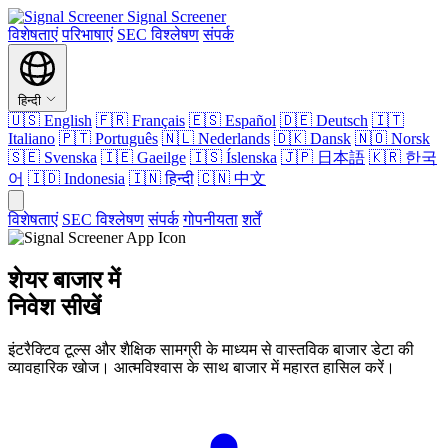
Signal Screener
विशेषताएं
परिभाषाएं
SEC विश्लेषण
संपर्क
हिन्दी
🇺🇸
English
🇫🇷
Français
🇪🇸
Español
🇩🇪
Deutsch
🇮🇹
Italiano
🇵🇹
Português
🇳🇱
Nederlands
🇩🇰
Dansk
🇳🇴
Norsk
🇸🇪
Svenska
🇮🇪
Gaeilge
🇮🇸
Íslenska
🇯🇵
日本語
🇰🇷
한국
어
🇮🇩
Indonesia
🇮🇳
हिन्दी
🇨🇳
中文
विशेषताएं
SEC विश्लेषण
संपर्क
गोपनीयता
शर्तें
शेयर बाजार में
निवेश सीखें
इंटरैक्टिव टूल्स और शैक्षिक सामग्री के माध्यम से वास्तविक बाजार डेटा की
व्यावहारिक खोज। आत्मविश्वास के साथ बाजार में महारत हासिल करें।