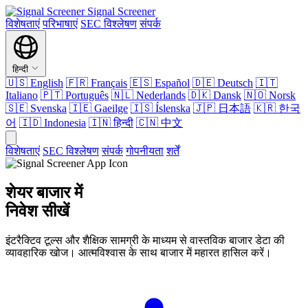
Signal Screener
विशेषताएं
परिभाषाएं
SEC विश्लेषण
संपर्क
हिन्दी
🇺🇸
English
🇫🇷
Français
🇪🇸
Español
🇩🇪
Deutsch
🇮🇹
Italiano
🇵🇹
Português
🇳🇱
Nederlands
🇩🇰
Dansk
🇳🇴
Norsk
🇸🇪
Svenska
🇮🇪
Gaeilge
🇮🇸
Íslenska
🇯🇵
日本語
🇰🇷
한국
어
🇮🇩
Indonesia
🇮🇳
हिन्दी
🇨🇳
中文
विशेषताएं
SEC विश्लेषण
संपर्क
गोपनीयता
शर्तें
शेयर बाजार में
निवेश सीखें
इंटरैक्टिव टूल्स और शैक्षिक सामग्री के माध्यम से वास्तविक बाजार डेटा की
व्यावहारिक खोज। आत्मविश्वास के साथ बाजार में महारत हासिल करें।