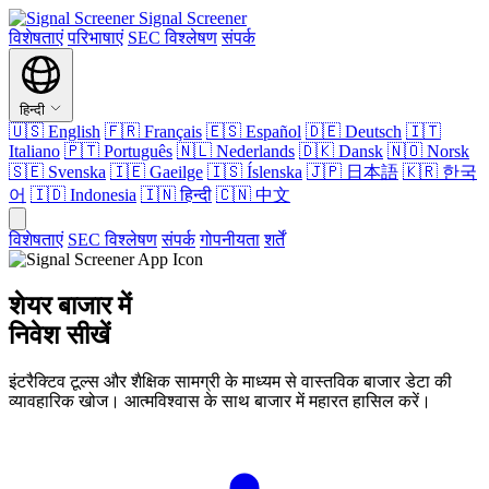
Signal Screener
विशेषताएं
परिभाषाएं
SEC विश्लेषण
संपर्क
हिन्दी
🇺🇸
English
🇫🇷
Français
🇪🇸
Español
🇩🇪
Deutsch
🇮🇹
Italiano
🇵🇹
Português
🇳🇱
Nederlands
🇩🇰
Dansk
🇳🇴
Norsk
🇸🇪
Svenska
🇮🇪
Gaeilge
🇮🇸
Íslenska
🇯🇵
日本語
🇰🇷
한국
어
🇮🇩
Indonesia
🇮🇳
हिन्दी
🇨🇳
中文
विशेषताएं
SEC विश्लेषण
संपर्क
गोपनीयता
शर्तें
शेयर बाजार में
निवेश सीखें
इंटरैक्टिव टूल्स और शैक्षिक सामग्री के माध्यम से वास्तविक बाजार डेटा की
व्यावहारिक खोज। आत्मविश्वास के साथ बाजार में महारत हासिल करें।