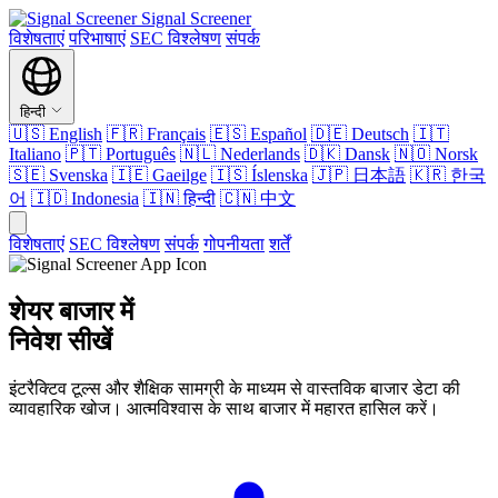
Signal Screener
विशेषताएं
परिभाषाएं
SEC विश्लेषण
संपर्क
हिन्दी
🇺🇸
English
🇫🇷
Français
🇪🇸
Español
🇩🇪
Deutsch
🇮🇹
Italiano
🇵🇹
Português
🇳🇱
Nederlands
🇩🇰
Dansk
🇳🇴
Norsk
🇸🇪
Svenska
🇮🇪
Gaeilge
🇮🇸
Íslenska
🇯🇵
日本語
🇰🇷
한국
어
🇮🇩
Indonesia
🇮🇳
हिन्दी
🇨🇳
中文
विशेषताएं
SEC विश्लेषण
संपर्क
गोपनीयता
शर्तें
शेयर बाजार में
निवेश सीखें
इंटरैक्टिव टूल्स और शैक्षिक सामग्री के माध्यम से वास्तविक बाजार डेटा की
व्यावहारिक खोज। आत्मविश्वास के साथ बाजार में महारत हासिल करें।