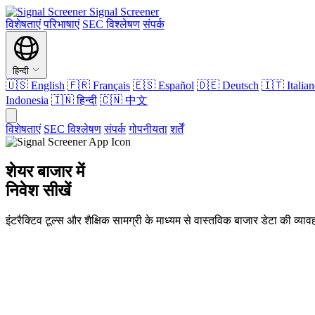
Signal Screener
विशेषताएं
परिभाषाएं
SEC विश्लेषण
संपर्क
हिन्दी
🇺🇸
English
🇫🇷
Français
🇪🇸
Español
🇩🇪
Deutsch
🇮🇹
Italia
Indonesia
🇮🇳
हिन्दी
🇨🇳
中文
विशेषताएं
SEC विश्लेषण
संपर्क
गोपनीयता
शर्तें
शेयर बाजार में
निवेश सीखें
इंटरैक्टिव टूल्स और शैक्षिक सामग्री के माध्यम से वास्तविक बाजार डेटा की व